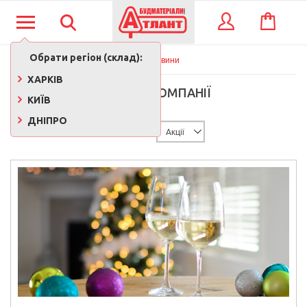
КОШИК
ВХІД
Обрати регіон (склад):
Новини
ХАРКІВ
НОВИНИ КОМПАНІЇ
КИЇВ
ДНІПРО
РУБРИКИ: