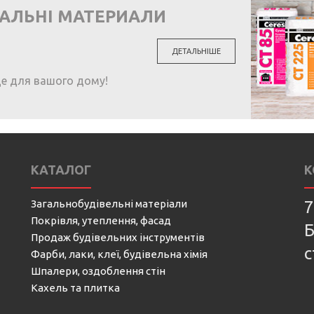
ВАЛЬНІ МАТЕРИАЛИ
ДЕТАЛЬНІШЕ
ще для вашого дому!
КАТАЛОГ
К
Загальнобудівельні матеріали
7
Покрівля, утеплення, фасад
Б
Продаж будівельних інструментів
с
Фарби, лаки, клеї, будівельна хімія
Шпалери, оздоблення стін
Кахель та плитка