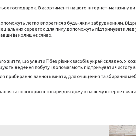
тьох господарок. В асортименті нашого інтернет-магазину ви
 допоможуть легко впоратися з будь-яким забрудненням. Відра
 спеціальних серветок для пилу допоможуть підтримувати лад
давши їм колишнє сяйво.
о життя, що уявити її без різних засобів украй складно. У кож
ощують ведення побуту і допомагають підтримувати чистоту в
для прибирання ванної кімнати, для очищення та збирання меб
ання та інші корисні товари для дому в нашому інтернет-магаз