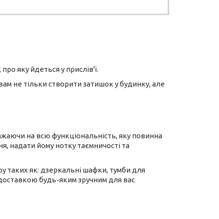
про яку йдеться у прислів'ї.
вам не тільки створити затишок у будинку, але
важаючи на всю функціональність, яку повинна
я, надати йому нотку таємничості та
ру таких як: дзеркальні шафки, тумби для
 з доставкою будь-яким зручним для вас