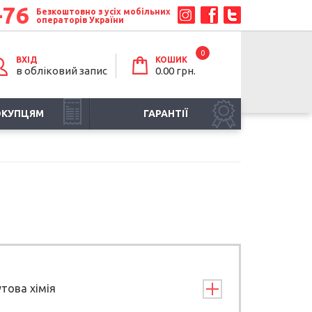
-76
Безкоштовно з усіх мобільних
операторів України
0
ВХІД
КОШИК
в обліковий запис
0.00 грн.
ОКУПЦЯМ
ГАРАНТІЇ
това хімія