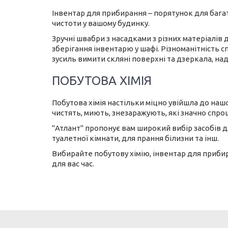
Інвентар для прибирання – порятунок для бага
чистоти у вашому будинку.
Зручні швабри з насадками з різних матеріалів
зберігання інвентарю у шафі. Різноманітність
зусиль вимити скляні поверхні та дзеркала, на
ПОБУТОВА ХІМІЯ
Побутова хімія настільки міцно увійшла до нашог
чистять, миють, знезаражують, які значно спр
"Атлант" пропонує вам широкий вибір засобів 
туалетної кімнати, для прання білизни та інш.
Вибирайте побутову хімію, інвентар для прибир
для вас час.