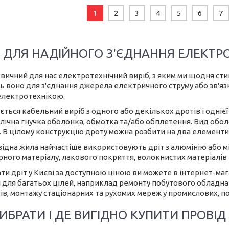
1
2
3
4
5
6
7
Т ДЛЯ НАДІЙНОГО З'ЄДНАННЯ ЕЛЕКТРО
звичний для нас електротехнічний виріб, з яким ми щодня стик
 воно для з'єднання джерела електричного струму або зв'язку
електротехнікою.
ться кабельний виріб з одного або декількох дротів і однієї
лічна гнучка оболонка, обмотка та/або обплетення. Вид обол
 В цілому конструкцію дроту можна розбити на два елементи -
ідна жила найчастіше використовують дріт з алюмінію або мід
ного матеріалу, лакового покриття, волокнистих матеріалів т
и дріт у Києві за доступною ціною ви можете в інтернет-магаз
 для багатьох цілей, наприклад ремонту побутового обладна
ів, монтажу стаціонарних та рухомих мереж у промислових, по
ИБРАТИ І ДЕ ВИГІДНО КУПИТИ ПРОВІД 