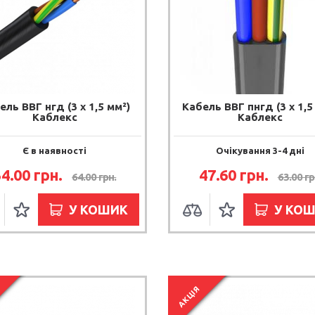
ель ВВГ нгд (3 x 1,5 мм²)
Кабель ВВГ пнгд (3 х 1,5
Каблекс
Каблекс
Є в наявності
Очікування 3-4 дні
54.00 грн.
47.60 грн.
64.00 грн.
63.00 гр
У КОШИК
У КО
АКЦІЯ