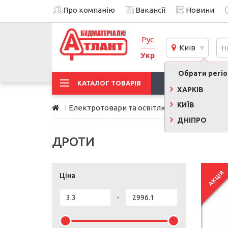
Про компанію
Вакансії
Новини
Рус
Київ
Укр
Обрати регіон
АКЦІЇ
КАТАЛОГ ТОВАРІВ
ХАРКІВ
КИЇВ
Електротовари та освітлювальні прилади
ДНІПРО
ДРОТИ
АКЦІЯ
Ціна
-