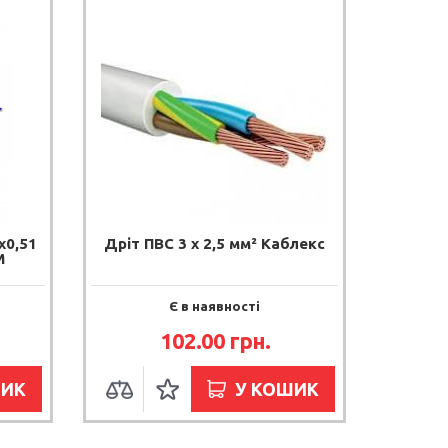
х0,51
Дріт ПВС 3 х 2,5 мм² Каблекс
М
Є в наявності
102.00 грн.
ШИК
У КОШИК