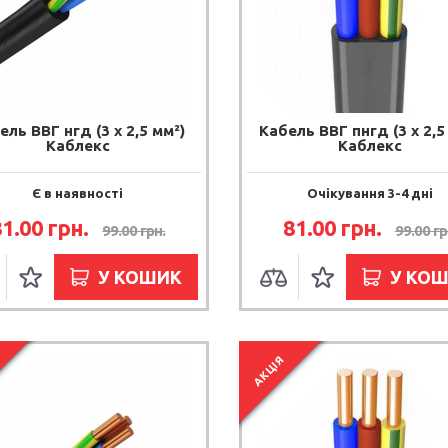
ель ВВГ нгд (3 x 2,5 мм²)
Кабель ВВГ пнгд (3 х 2,5
Каблекс
Каблекс
Є в наявності
Очікування 3-4 дні
81.00 грн.
81.00 грн.
99.00 грн.
99.00 гр
У КОШИК
У КО
АКЦІЯ