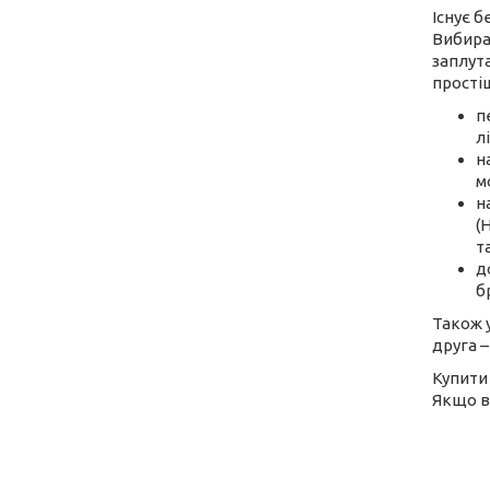
Існує б
Вибира
заплут
прості
п
л
н
м
н
(
та
д
б
Також у
друга –
Купити 
Якщо в