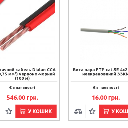
СЯ
тичний кабель Dialan CCA
Вита пара FTP cat.5E 4х2
 0,75 мм²) червоно-чорний
неекранований ЗЗК
(100 м)
Є в наявності
Є в наявності
546.00 грн.
16.00 грн.
У КОШИК
У КО