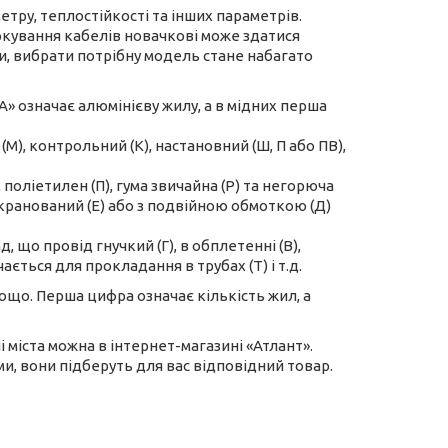
метру, теплостійкості та інших параметрів.
кування кабелів новачкові може здатися
, вибрати потрібну модель стане набагато
А» означає алюмінієву жилу, а в мідних перша
М), контрольний (К), настановний (Ш, П або ПВ),
, поліетилен (П), гума звичайна (Р) та негорюча
 екранований (Е) або з подвійною обмоткою (Д)
 що провід гнучкий (Г), в обплетенні (В),
ється для прокладання в трубах (Т) і т.д.
 тощо. Перша цифра означає кількість жил, а
 міста можна в інтернет-магазині «Атлант».
, вони підберуть для вас відповідний товар.