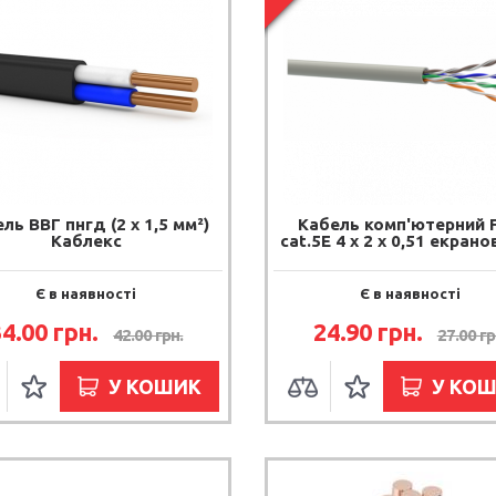
ль ВВГ пнгд (2 х 1,5 мм²)
Кабель комп'ютерний 
Каблекс
cat.5E 4 х 2 х 0,51 екран
Є в наявності
Є в наявності
34.00 грн.
24.90 грн.
42.00 грн.
27.00 гр
У КОШИК
У КО