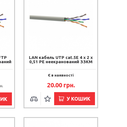
FTP
LAN кабель UTP cat.5E 4 х 2 х
ований
0,51 PE неекранований ЗЗКМ
Є в наявності
20.00 грн.
н.
У КОШИК
ШИК