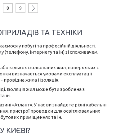
8
9
ПРИЛАДІВ ТА ТЕХНІКИ
аємося у побуті та професійній діяльності.
 (телефону, інтернету та ін) зі споживачем,
 або кількох ізольованих жил, поверх яких є
онки визначається умовами експлуатації
 провідна жила і ізоляція.
і. Ізоляція жил може бути зроблена з
а ін.
ині «Атлант». У нас ви знайдете різні кабельні
ння, пристрої проводки для освітлювальних
бутових приміщеннях та ін.
У КИЄВІ?