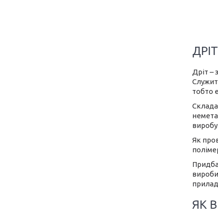
ДРІ
Дріт – 
Служить
тобто 
Складає
немета
виробу.
Як пров
полімер
Придбат
вироби
прилад
ЯК В