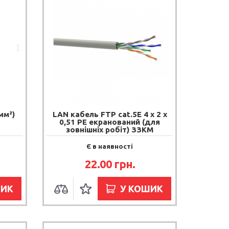
мм²)
LAN кабель FTP cat.5E 4 х 2 х
0,51 PE екранований (для
зовнішніх робіт) ЗЗКМ
Є в наявності
22.00 грн.
ШИК
У КОШИК