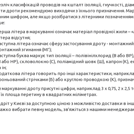
езліч класифікацій проводів на кшталт ізоляції, гнучкості, діа
ти дроти рекомендуємо виходячи з їхнього призначення. Мар
аним шифром, але якщо розібратися з літерними позначеннями
ше:
ерша літера в маркуванні означає матеріал провідної жили – «
ітера відсутня;
аступна літера означає сферу застосування дроту - монтажний (
онтажний згинання (МГ);
аступна буква маркує тип ізоляції – полівінілхлорид (В або ВР)
Н або НР), скловолокно (С), поліамідний шовк (Ш), капрон (К),
 ін;
одаткова літера говорить про інші характеристики, наприклад,
роньований стрічками (Б) або круглою проводкою (К), признача
 маркуванні дроту присутні цифри, наприклад 3 х 0,75, 2 х 2,5
 їх площа перетину в квадратних міліметрах.
дріт у Києві за доступною ціною з можливістю доставки в інші
ажко вибрати певну модель, зв'яжіться з нашими менеджерами