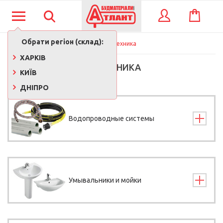
КОШИК
ВХІД
Обрати регіон (склад):
Сантехника
ХАРКІВ
САНТЕХНИКА
КИЇВ
ДНІПРО
Водопроводные системы
Умывальники и мойки