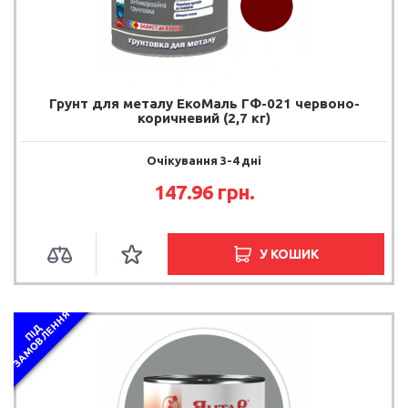
Грунт для металу ЕкоМаль ГФ-021 червоно-
коричневий (2,7 кг)
Очікування 3-4 дні
147.96 грн.
У КОШИК
Я
П
І
Д
З
А
М
О
В
Л
Е
Н
Н