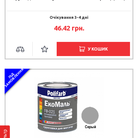
Очікування 3-4 дні
46.42 грн.
У КОШИК
Я
П
І
Д
З
А
М
О
В
Л
Е
Н
Н
Фільтр