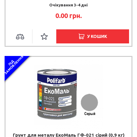
Очікування 3-4 дні
0.00 грн.
У КОШИК
Я
П
І
Д
З
А
М
О
В
Л
Е
Н
Н
Грунт для металу ЕкоМаль ГФ-021 сірий (0,9 кг)