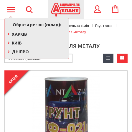
КОШИК
ВХІД
Обрати регіон (склад):
Фарби, лаки, клеї, будівельна хімія
Ґрунтовки
Ґрунтовки для металу
ХАРКІВ
КИЇВ
ҐРУНТОВКИ ДЛЯ МЕТАЛУ
ДНІПРО
АКЦІЯ