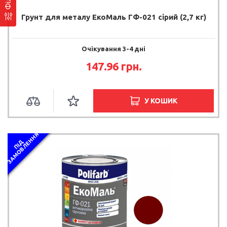
Грунт для металу ЕкоМаль ГФ-021 сірий (2,7 кг)
Очікування 3-4 дні
147.96 грн.
У КОШИК
Я
П
І
Д
З
А
М
О
В
Л
Е
Н
Н