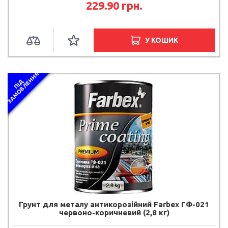
229.90 грн.
У КОШИК
Я
П
І
Д
З
А
М
О
В
Л
Е
Н
Н
Грунт для металу антикорозійний Farbex ГФ-021
червоно-коричневий (2,8 кг)