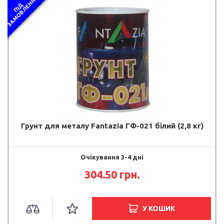
Я
П
І
Д
З
А
М
О
В
Л
Е
Н
Н
Грунт для металу Fantazia ГФ-021 білий (2,8 кг)
Очікування 3-4 дні
304.50 грн.
У КОШИК