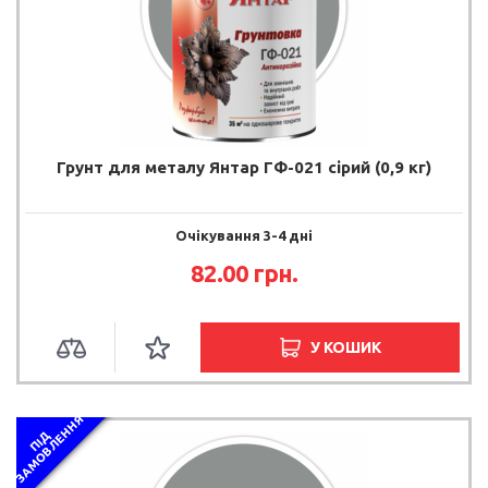
Грунт для металу Янтар ГФ-021 сірий (0,9 кг)
Очікування 3-4 дні
82.00 грн.
У КОШИК
Я
П
І
Д
З
А
М
О
В
Л
Е
Н
Н