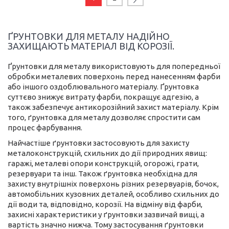
ҐРУНТОВКИ ДЛЯ МЕТАЛУ НАДІЙНО
ЗАХИЩАЮТЬ МАТЕРІАЛ ВІД КОРОЗІЇ.
Ґрунтовки для металу використовують для попередньої
обробки металевих поверхонь перед нанесенням фарби
або іншого оздоблювального матеріалу. Ґрунтовка
суттєво знижує витрату фарби, покращує адгезію, а
також забезпечує антикорозійний захист матеріалу. Крім
того, ґрунтовка для металу дозволяє спростити сам
процес фарбування.
Найчастіше ґрунтовки застосовують для захисту
металоконструкцій, схильних до дії природних явищ:
гаражі, металеві опори конструкцій, огорожі, грати,
резервуари та інш. Також ґрунтовка необхідна для
захисту внутрішніх поверхонь різних резервуарів, бочок,
автомобільних кузовних деталей, особливо схильних до
дії води та, відповідно, корозії. На відміну від фарби,
захисні характеристики у ґрунтовки зазвичай вищі, а
вартість значно нижча. Тому застосування ґрунтовки