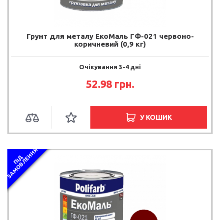
Грунт для металу ЕкоМаль ГФ-021 червоно-
коричневий (0,9 кг)
Очікування 3-4 дні
52.98 грн.
У КОШИК
Я
П
І
Д
З
А
М
О
В
Л
Е
Н
Н