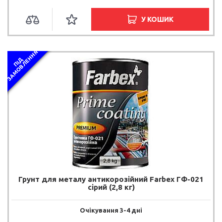
У КОШИК
Я
П
І
Д
З
А
М
О
В
Л
Е
Н
Н
Грунт для металу антикорозійний Farbex ГФ-021
сірий (2,8 кг)
Очікування 3-4 дні