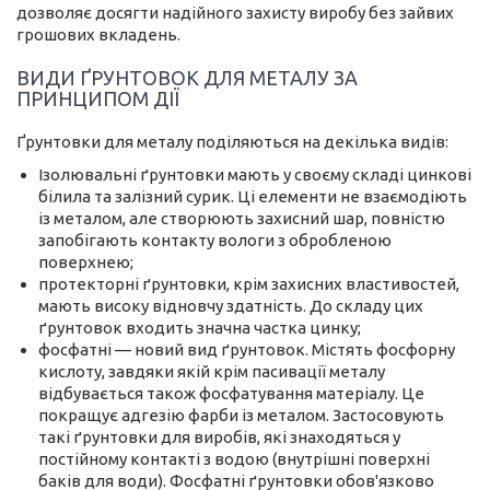
дозволяє досягти надійного захисту виробу без зайвих
грошових вкладень.
ВИДИ ҐРУНТОВОК ДЛЯ МЕТАЛУ ЗА
ПРИНЦИПОМ ДІЇ
Ґрунтовки для металу поділяються на декілька видів:
Ізолювальні ґрунтовки мають у своєму складі цинкові
білила та залізний сурик. Ці елементи не взаємодіють
із металом, але створюють захисний шар, повністю
запобігають контакту вологи з обробленою
поверхнею;
протекторні ґрунтовки, крім захисних властивостей,
мають високу відновчу здатність. До складу цих
ґрунтовок входить значна частка цинку;
фосфатні — новий вид ґрунтовок. Містять фосфорну
кислоту, завдяки якій крім пасивації металу
відбувається також фосфатування матеріалу. Це
покращує адгезію фарби із металом. Застосовують
такі ґрунтовки для виробів, які знаходяться у
постійному контакті з водою (внутрішні поверхні
баків для води). Фосфатні ґрунтовки обов'язково