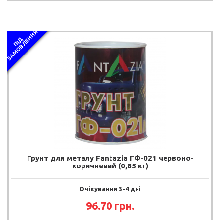
Я
П
І
Д
З
А
М
О
В
Л
Е
Н
Н
Грунт для металу Fantazia ГФ-021 червоно-
коричневий (0,85 кг)
Очікування 3-4 дні
96.70 грн.