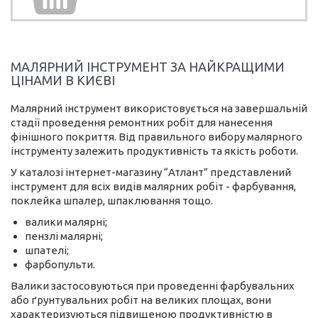
МАЛЯРНИЙ ІНСТРУМЕНТ ЗА НАЙКРАЩИМИ
ЦІНАМИ В КИЄВІ
Малярний інструмент використовується на завершальній
стадії проведення ремонтних робіт для нанесення
фінішного покриття. Від правильного вибору малярного
інструменту залежить продуктивність та якість роботи.
У каталозі інтернет-магазину “Атлант” представлений
інструмент для всіх видів малярних робіт - фарбування,
поклейка шпалер, шпаклювання тощо.
валики малярні;
пензлі малярні;
шпателі;
фарбопульти.
Валики застосовуються при проведенні фарбувальних
або ґрунтувальних робіт на великих площах, вони
характеризуються підвищеною продуктивністю в