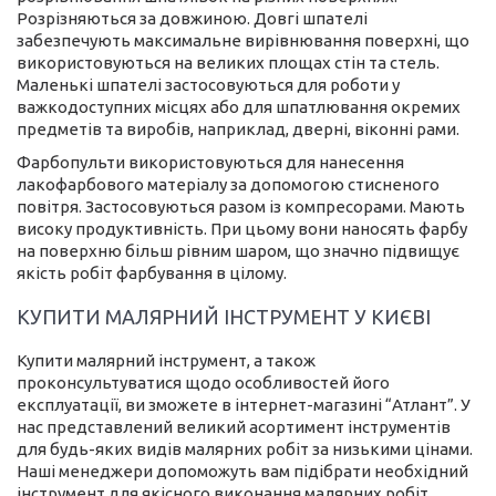
Розрізняються за довжиною. Довгі шпателі
забезпечують максимальне вирівнювання поверхні, що
використовуються на великих площах стін та стель.
Маленькі шпателі застосовуються для роботи у
важкодоступних місцях або для шпатлювання окремих
предметів та виробів, наприклад, дверні, віконні рами.
Фарбопульти використовуються для нанесення
лакофарбового матеріалу за допомогою стисненого
повітря. Застосовуються разом із компресорами. Мають
високу продуктивність. При цьому вони наносять фарбу
на поверхню більш рівним шаром, що значно підвищує
якість робіт фарбування в цілому.
КУПИТИ МАЛЯРНИЙ ІНСТРУМЕНТ У КИЄВІ
Купити малярний інструмент, а також
проконсультуватися щодо особливостей його
експлуатації, ви зможете в інтернет-магазині “Атлант”. У
нас представлений великий асортимент інструментів
для будь-яких видів малярних робіт за низькими цінами.
Наші менеджери допоможуть вам підібрати необхідний
інструмент для якісного виконання малярних робіт.