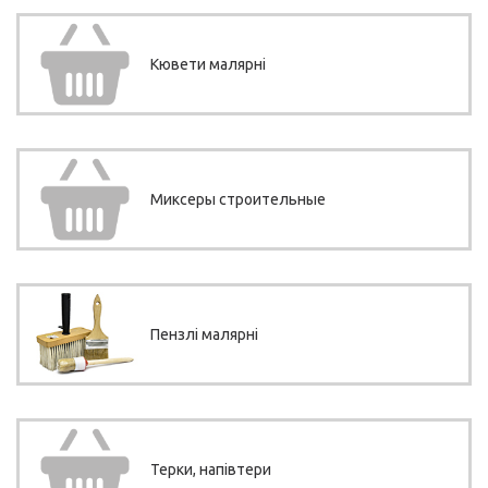
Кювети малярні
Миксеры строительные
Пензлі малярні
Терки, напівтери