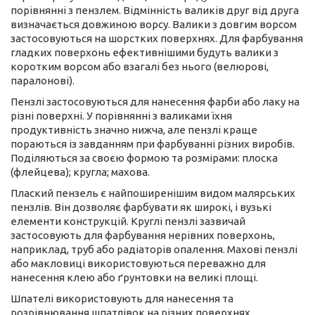
порівнянні з пензлем. Відмінність валиків друг від друга
визначається довжиною ворсу. Валики з довгим ворсом
застосовуються на шорстких поверхнях. Для фарбування
гладких поверхонь ефективнішими будуть валики з
коротким ворсом або взагалі без нього (велюрові,
паралонові).
Пензлі застосовуються для нанесення фарби або лаку на
різні поверхні. У порівнянні з валиками їхня
продуктивність значно нижча, але пензлі краще
пораються із завданням при фарбуванні різних виробів.
Поділяються за своєю формою та розмірами: плоска
(флейцева); кругла; махова.
Плаский пензель є найпоширенішим видом малярських
пензлів. Він дозволяє фарбувати як широкі, і вузькі
елементи конструкцій. Круглі пензлі зазвичай
застосовують для фарбування нерівних поверхонь,
наприклад, труб або радіаторів опалення. Махові пензлі
або макловиці використовуються переважно для
нанесення клею або ґрунтовки на великі площі.
Шпателі використовують для нанесення та
розрівнювання шпатлівок на різних поверхнях.