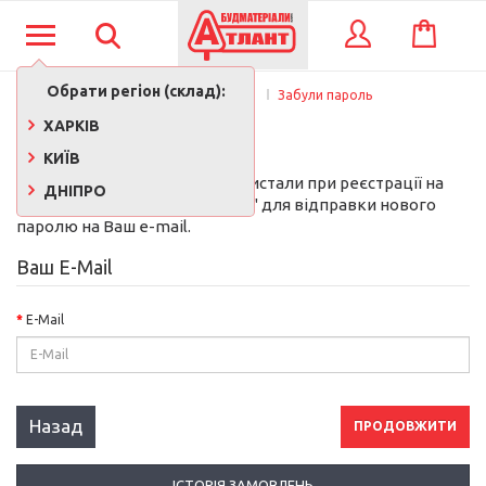
КОШИК
ВХІД
Обрати регіон (склад):
Обліковий запис
Забули пароль
ЗАБУЛИ ПАРОЛЬ?
ХАРКІВ
КИЇВ
Введіть e-mail який Ви використали при реєстрації на
ДНІПРО
сайті. Натисніть "Продовжити" для відправки нового
паролю на Ваш e-mail.
Ваш E-Mail
E-Mail
Назад
ІСТОРІЯ ЗАМОВЛЕНЬ