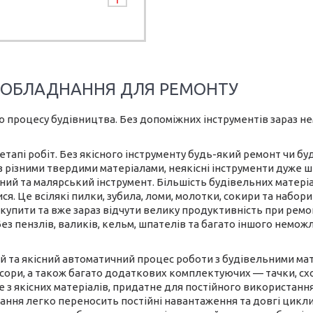
А ОБЛАДНАННЯ ДЛЯ РЕМОНТУ
ю процесу будівництва. Без допоміжних інструментів зараз н
тапі робіт. Без якісного інструменту будь-який ремонт чи б
з різними твердими матеріалами, неякісні інструменти дуже 
ний та малярський інструмент. Більшість будівельних матері
ся. Це всілякі пилки, зубила, ломи, молотки, сокири та набор
купити та вже зараз відчути велику продуктивність при ремон
Без пензлів, валиків, кельм, шпателів та багато іншого немо
 та якісний автоматичний процес роботи з будівельними ма
ори, а також багато додаткових комплектуючих — тачки, сходи
 якісних матеріалів, придатне для постійного використання
ня легко переносить постійні навантаження та довгі цикли,