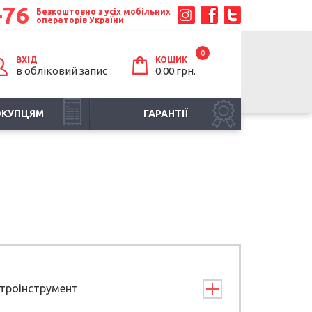
-76
Безкоштовно з усіх мобільних
операторів України
0
ВХІД
КОШИК
в обліковий запис
0.00 грн.
ОКУПЦЯМ
ГАРАНТІЇ
троінструмент