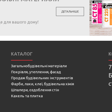
ДЕТАЛЬНІШЕ
ще для вашого дому!
КАТАЛОГ
К
Загальнобудівельні матеріали
7
Покрівля, утеплення, фасад
Б
Продаж будівельних інструментів
с
Фарби, лаки, клеї, будівельна хімія
Шпалери, оздоблення стін
Кахель та плитка