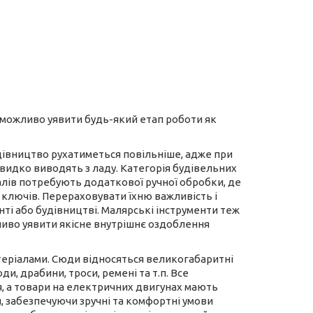
еможливо уявити будь-який етап роботи як
удівництво рухатиметься повільніше, адже при
швидко виводять з ладу. Категорія будівельних
алів потребують додаткової ручної обробки, де
и ключів. Перераховувати їхню важливість і
ті або будівництві. Малярські інструменти теж
жливо уявити якісне внутрішнє оздоблення
теріалами. Сюди відносяться великогабаритні
, драбини, троси, ремені та т.п. Все
, а товари на електричних двигунах мають
 забезпечуючи зручні та комфортні умови