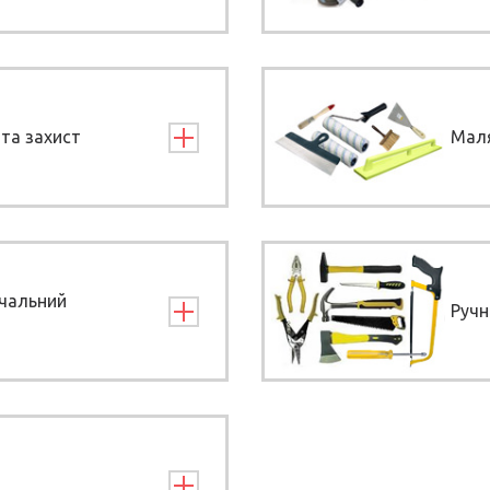
та захист
Маля
ічальний
Ручн