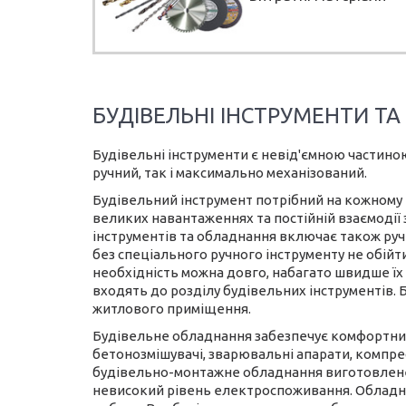
БУДІВЕЛЬНІ ІНСТРУМЕНТИ Т
Будівельні інструменти є невід'ємною частино
ручний, так і максимально механізований.
Будівельний інструмент потрібний на кожному е
великих навантаженнях та постійній взаємодії 
інструментів та обладнання включає також руч
без спеціального ручного інструменту не обійти
необхідність можна довго, набагато швидше їх 
входять до розділу будівельних інструментів. 
житлового приміщення.
Будівельне обладнання забезпечує комфортний
бетонозмішувачі, зварювальні апарати, компрес
будівельно-монтажне обладнання виготовлене з
невисокий рівень електроспоживання. Обладнан