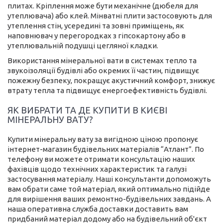
плитах. Кріплення може бути механічне (дюбеля для
утеплювача) або клей. Мінватні плити застосовують для
утеплення стін, усередині та зовні приміщень, як
наповнювач у перегородках з гіпсокартону або в
утеплювальній подушці цегляної кладки.
Використання мінеральної вати в системах тепло та
звукоізоляції будівлі або окремих її частин, підвищує
пожежну безпеку, покращує акустичний комфорт, знижує
втрату тепла та підвищує енергоефективність будівлі.
ЯК ВИБРАТИ ТА ДЕ КУПИТИ В КИЄВІ
МІНЕРАЛЬНУ ВАТУ?
Купити мінеральну вату за вигідною ціною пропонує
інтернет-магазин будівельних матеріалів “Атлант”. По
телефону ви можете отримати консультацію наших
фахівців щодо технічних характеристик та галузі
застосування матеріалу. Наші консультанти допоможуть
вам обрати саме той матеріал, який оптимально підійде
для вирішення ваших ремонтно-будівельних завдань. А
наша оперативна служба доставки доставить вам
придбаний матеріал додому або на будівельний об'єкт