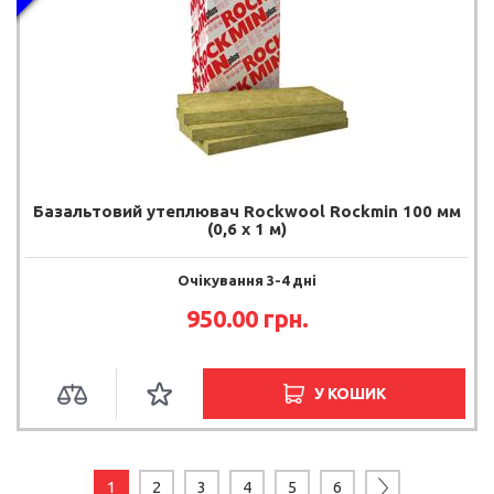
Базальтовий утеплювач Rockwool Rockmin 100 мм
(0,6 х 1 м)
Очікування 3-4 дні
950.00 грн.
У КОШИК
1
2
3
4
5
6