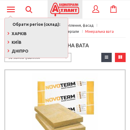
КОШИК
ВХІД
Обрати регіон (склад):
Покрівля, утеплення, фасад
Утеплювачі та ізоляційні матеріали
Мінеральна вата
ХАРКІВ
КИЇВ
МІНЕРАЛЬНА ВАТА
ДНІПРО