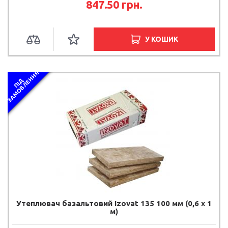
847.50 грн.
У КОШИК
Я
П
І
Д
З
А
М
О
В
Л
Е
Н
Н
Утеплювач базальтовий Izovat 135 100 мм (0,6 х 1
м)