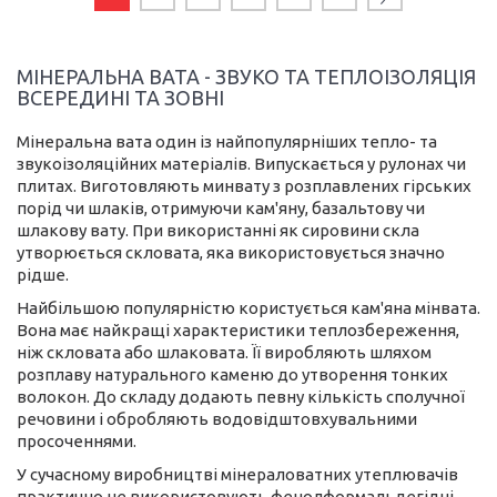
МІНЕРАЛЬНА ВАТА - ЗВУКО ТА ТЕПЛОІЗОЛЯЦІЯ
ВСЕРЕДИНІ ТА ЗОВНІ
Мінеральна вата один із найпопулярніших тепло- та
звукоізоляційних матеріалів. Випускається у рулонах чи
плитах. Виготовляють минвату з розплавлених гірських
порід чи шлаків, отримуючи кам'яну, базальтову чи
шлакову вату. При використанні як сировини скла
утворюється скловата, яка використовується значно
рідше.
Найбільшою популярністю користується кам'яна мінвата.
Вона має найкращі характеристики теплозбереження,
ніж скловата або шлаковата. Її виробляють шляхом
розплаву натурального каменю до утворення тонких
волокон. До складу додають певну кількість сполучної
речовини і обробляють водовідштовхувальними
просоченнями.
У сучасному виробництві мінераловатних утеплювачів
практично не використовують фенолформальдегідні