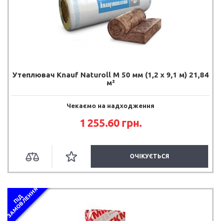
Утеплювач Knauf Naturoll M 50 мм (1,2 х 9,1 м) 21,84
м²
Чекаємо на надходження
1 255.60 грн.
ОЧІКУЄТЬСЯ
Я
П
І
Д
З
А
М
О
В
Л
Е
Н
Н