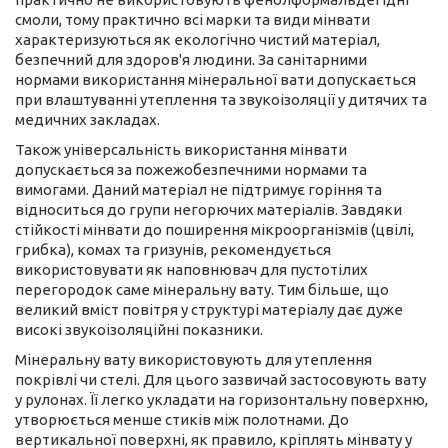
смоли, тому практично всі марки та види мінвати
характеризуються як екологічно чистий матеріал,
безпечний для здоров'я людини. За санітарними
нормами використання мінеральної вати допускається
при влаштуванні утеплення та звукоізоляції у дитячих та
медичних закладах.
Також універсальність використання мінвати
допускається за пожежобезпечними нормами та
вимогами. Даний матеріал не підтримує горіння та
відноситься до групи негорючих матеріалів. Завдяки
стійкості мінвати до поширення мікроорганізмів (цвілі,
грибка), комах та гризунів, рекомендується
використовувати як наповнювач для пустотілих
перегородок саме мінеральну вату. Тим більше, що
великий вміст повітря у структурі матеріалу дає дуже
високі звукоізоляційні показники.
Мінеральну вату використовують для утеплення
покрівлі чи стелі. Для цього зазвичай застосовують вату
у рулонах. Її легко укладати на горизонтальну поверхню,
утворюється менше стиків між полотнами. До
вертикальної поверхні, як правило, кріплять мінвату у