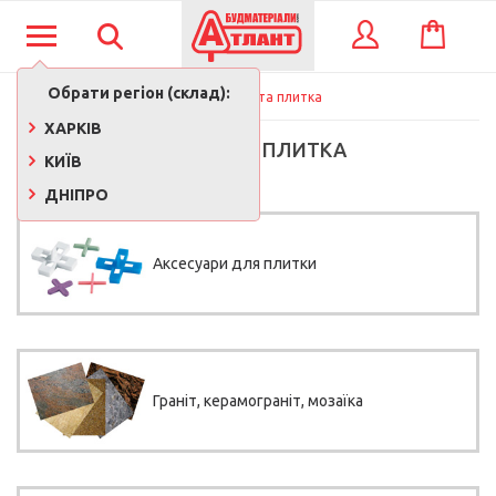
КОШИК
ВХІД
Обрати регіон (склад):
Кахель та плитка
ХАРКІВ
КАХЕЛЬ ТА ПЛИТКА
КИЇВ
ДНІПРО
Аксесуари для плитки
Граніт, керамограніт, мозаїка