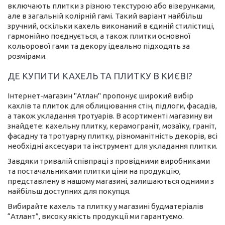
включають плитки з різною текстурою або візерунками,
але в загальній колірній гамі. Такий варіант найбільш
зручний, оскільки кахель виконаний в єдиній стилістиці,
гармонійно поєднується, а також плитки основної
кольорової гами та декору ідеально підходять за
розмірами.
ДЕ КУПИТИ КАХЕЛЬ ТА ПЛИТКУ В КИЄВІ?
Інтернет-магазин "Атлан" пропонує широкий вибір
кахлів та плиток для облицювання стін, підлоги, фасадів,
а також укладання тротуарів. В асортименті магазину ви
знайдете: кахельну плитку, керамограніт, мозаїку, граніт,
фасадну та тротуарну плитку, різноманітність декорів, всі
необхідні аксесуари та інструмент для укладання плитки.
Завдяки тривалій співпраці з провідними виробниками
та постачальниками плитки ціни на продукцію,
представлену в нашому магазині, залишаються одними з
найбільш доступних для покупця.
Вибирайте кахель та плитку у магазині будматеріалів
“Атлант”, високу якість продукції ми гарантуємо.