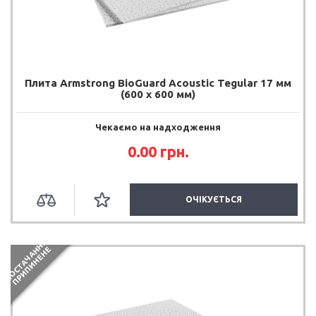
Плита Armstrong BioGuard Acoustic Tegular 17 мм
(600 х 600 мм)
Чекаємо на надходження
0.00 грн.
ОЧІКУЄТЬСЯ
П
О
С
Т
А
Ч
А
Н
Я
П
Р
И
П
И
Н
Е
Н
Н
Е