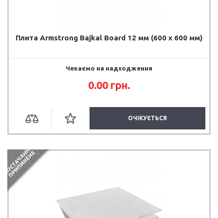
Плита Armstrong Bajkal Board 12 мм (600 х 600 мм)
Чекаємо на надходження
0.00 грн.
ОЧІКУЄТЬСЯ
П
О
С
Т
А
Ч
А
Н
Я
П
Р
И
П
И
Н
Е
Н
Н
Е