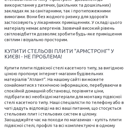
використання у дитячих, (шкільних та дошкільних)
закладах як за санітарними, так і протипожежними
вимогами. Вони без жодного ризику для здоров'я
застосовують у лікарняних приміщеннях. У складі цього
матеріалу немає алергенів. Зазвичай високий рівень
світловідбиття дозволяє зробити будь-яке приміщення
світлим і візуально просторим.
КУПИТИ СТЕЛЬОВІ ПЛИТИ "АРМСТРОНГ" У
КИЄВІ - НЕ ПРОБЛЕМА!
Купити плити підвісної стелі касетного типу, за вигідною
ціною пропонує інтернет-магазин будівельних
матеріалів "Атлант". На нашому сайті ви можете
ознайомитися з технічною інформацією, перебуваючи в
спокійній домашній обстановці, порівняти ціни,
підібрати всі необхідні матеріали для монтажу підвісної
стелі касетного типу. Наші спеціалісти по телефону або в
чаті дадуть відповіді на всі ваші питання, що стосується
стельових плит і стельових систем в цілому.
Заощаджуйте час на походи по магазинах - купіть плити
підвісної стелі, профілі та всі комплектуючі в одному