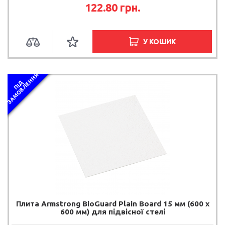
122.80 грн.
У КОШИК
Я
П
І
Д
З
А
М
О
В
Л
Е
Н
Н
Плита Armstrong BioGuard Plain Board 15 мм (600 х
600 мм) для підвісної стелі