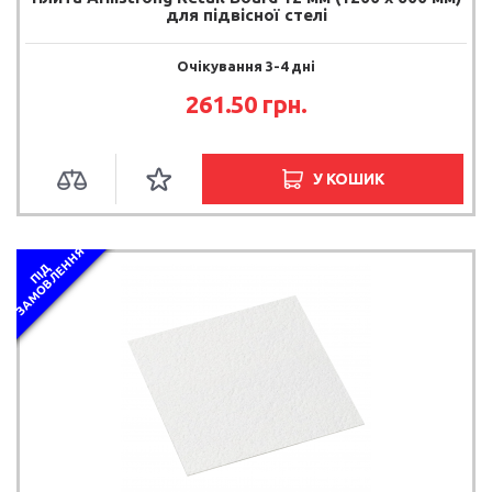
для підвісної стелі
Очікування 3-4 дні
261.50 грн.
У КОШИК
Я
П
І
Д
З
А
М
О
В
Л
Е
Н
Н