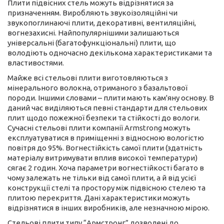
Плити підвісних стель можуть відрізнятися за
призначенням. Виробляють звукоізоляційні чи
звукопоглинаючі плити, декоративні, вентиляційні,
вогнезахисні. Найпопулярнішими залишаються
універсальні (багатофункціональні) плити, що
володіють одночасно декількома характеристиками та
властивостями.
Майже всі стельові плити виготовляються з
мінерального волокна, отриманого з базальтової
породи. Іншими словами – плити мають кам'яну основу. В
даний час виділяються певні стандарти для стельових
плит щодо пожежної безпеки та стійкості до вологи.
Сучасні стельові плити компанії Armstrong можуть
експлуатуватися в приміщенні з відносною вологістю
повітря до 95%. Вогнестійкість самої плити (здатність
матеріалу витримувати вплив високої температури)
сягає 2 годин. Хоча параметри вогнестійкості багато в
чому залежать не тільки від самої плити, а й від усієї
конструкції стелі та простору між підвісною стелею та
плитою перекриття. Дані характеристики можуть
відрізнятися в інших виробників, але незначною мірою.
Стельові плити типу “Армстронг” дозволені до