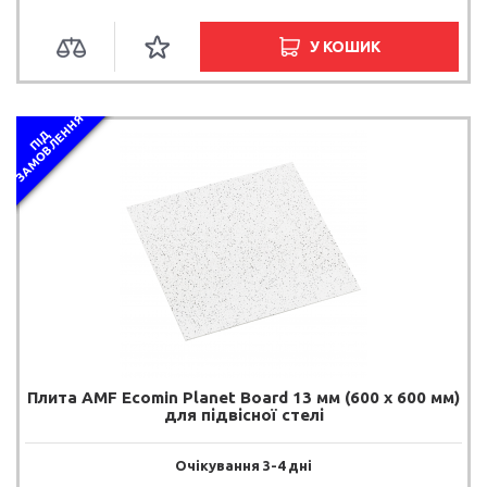
У КОШИК
Я
П
І
Д
З
А
М
О
В
Л
Е
Н
Н
Плита AMF Ecomin Planet Board 13 мм (600 х 600 мм)
для підвісної стелі
Очікування 3-4 дні