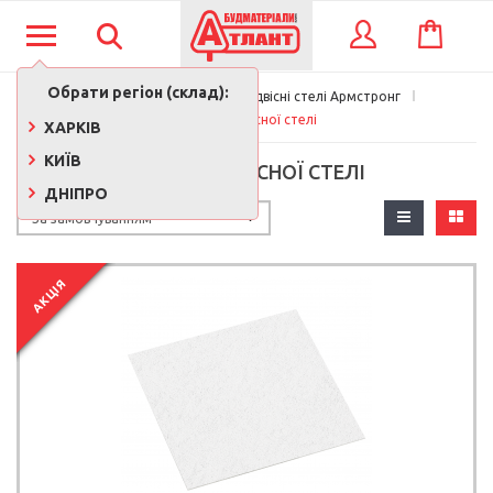
КОШИК
ВХІД
Обрати регіон (склад):
Будматеріали
Підвісні стелі Армстронг
Плита підвісної стелі
ХАРКІВ
КИЇВ
ПЛИТА ПІДВІСНОЇ СТЕЛІ
ДНІПРО
АКЦІЯ