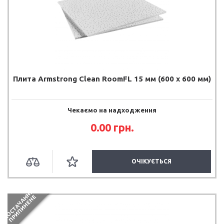
Плита Armstrong Clean RoomFL 15 мм (600 х 600 мм)
Чекаємо на надходження
0.00 грн.
ОЧІКУЄТЬСЯ
П
О
С
Т
А
Ч
А
Н
Я
П
Р
И
П
И
Н
Е
Н
Н
Е