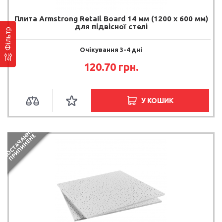
Плита Armstrong Retail Board 14 мм (1200 х 600 мм)
для підвісної стелі
Фільтр
Очікування 3-4 дні
120.70 грн.
У КОШИК
П
О
С
Т
А
Ч
А
Н
Я
П
Р
И
П
И
Н
Е
Н
Н
Е