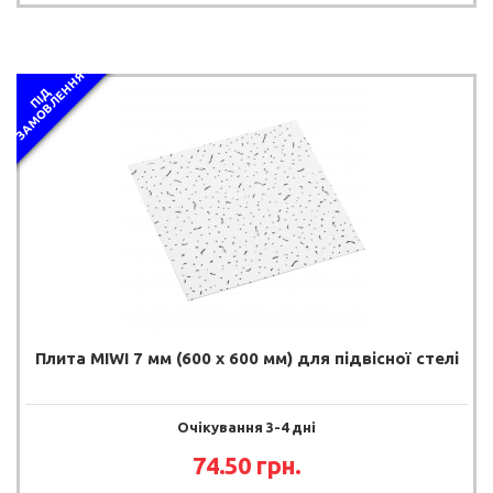
Я
П
І
Д
З
А
М
О
В
Л
Е
Н
Н
Плита MIWI 7 мм (600 х 600 мм) для підвісної стелі
Очікування 3-4 дні
74.50 грн.