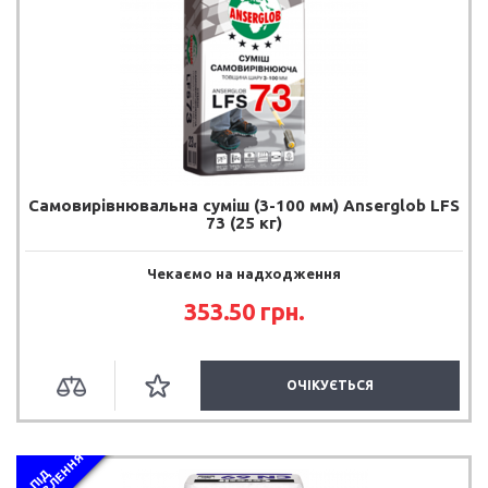
Самовирівнювальна суміш (3-100 мм) Anserglob LFS
73 (25 кг)
Чекаємо на надходження
353.50 грн.
ОЧІКУЄТЬСЯ
Я
П
І
Д
З
А
М
О
В
Л
Е
Н
Н