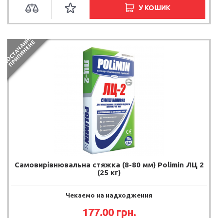
У КОШИК
П
О
С
Т
А
Ч
А
Н
Я
П
Р
И
П
И
Н
Е
Н
Н
Е
Самовирівнювальна стяжка (8-80 мм) Polimin ЛЦ 2
(25 кг)
Чекаємо на надходження
177.00 грн.