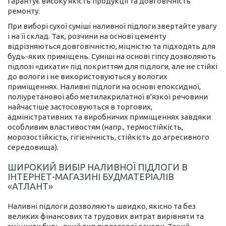
гарантує високу якість продукції та довговічність
ремонту.
При виборі сухої суміші наливної підлоги звертайте увагу
і на її склад. Так, розчини на основі цементу
відрізняються довговічністю, міцністю та підходять для
будь-яких приміщень. Суміші на основі гіпсу дозволяють
підлозі «дихати» під покриттям для підлоги, але не стійкі
до вологи і не використовуються у вологих
приміщеннях. Наливні підлоги на основі епоксидної,
поліуретанової або метилакрилатної в'язкої речовини
найчастіше застосовуються в торгових,
адміністративних та виробничих приміщеннях завдяки
особливим властивостям (напр., термостійкість,
морозостійкість, гігієнічність, стійкість до агресивного
середовища).
ШИРОКИЙ ВИБІР НАЛИВНОЇ ПІДЛОГИ В
ІНТЕРНЕТ-МАГАЗИНІ БУДМАТЕРІАЛІВ
«АТЛАНТ»
Наливні підлоги дозволяють швидко, якісно та без
великих фінансових та трудових витрат вирівняти та