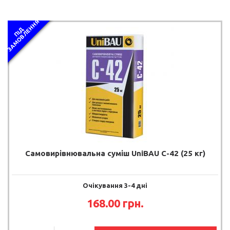
Я
П
І
Д
З
А
М
О
В
Л
Е
Н
Н
Самовирівнювальна суміш UniBAU С-42 (25 кг)
Очікування 3-4 дні
168.00 грн.