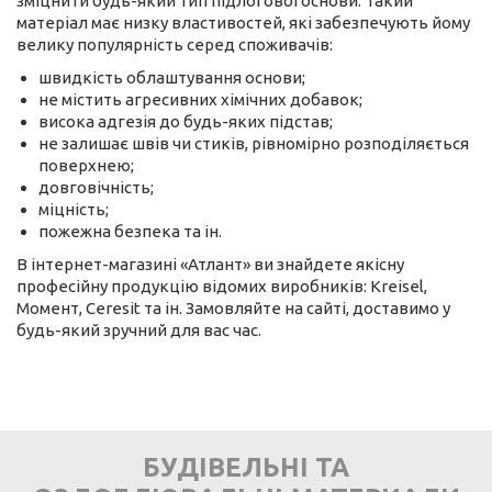
зміцнити будь-який тип підлогової основи. Такий
матеріал має низку властивостей, які забезпечують йому
велику популярність серед споживачів:
швидкість облаштування основи;
не містить агресивних хімічних добавок;
висока адгезія до будь-яких підстав;
не залишає швів чи стиків, рівномірно розподіляється
поверхнею;
довговічність;
міцність;
пожежна безпека та ін.
В інтернет-магазині «Атлант» ви знайдете якісну
професійну продукцію відомих виробників: Kreisel,
Момент, Ceresit та ін. Замовляйте на сайті, доставимо у
будь-який зручний для вас час.
БУДІВЕЛЬНІ ТА