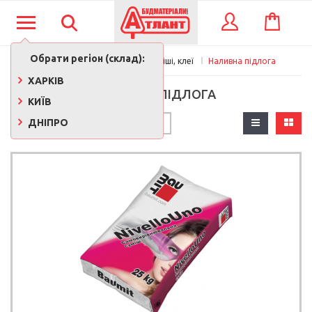
КОШИК
ВХІД
Обрати регіон (склад):
Будматеріали
Сухі суміші, клеї
Наливна підлога
ХАРКІВ
НАЛИВНА ПІДЛОГА
КИЇВ
ДНІПРО