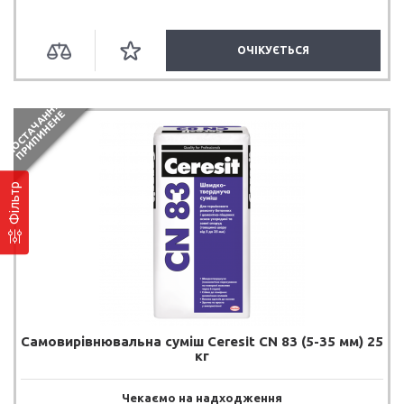
ОЧІКУЄТЬСЯ
П
О
С
Т
А
Ч
А
Н
Я
П
Р
И
П
И
Н
Е
Н
Н
Е
Фільтр
Самовирівнювальна суміш Ceresit CN 83 (5-35 мм) 25
кг
Чекаємо на надходження