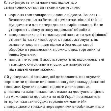
Класифікують типи наливних підлог, що
самовирівнюються, за такими критеріями:
чорнова товстошарова наливна підлога. Наносять
безпосередньо на бетонні, цементно-піщані та інші
фундаменти для попереднього вирівнювання. Вони
утворюють рівну основу подальшої обробки;
швидковисихаючі тонкошарові покриття для фінішної
стяжки. Їх часто кольорують і використовують як
основне покриття для підлоги без додаткової
обробки в громадських, промислових, торгових та
інших будівлях;
покриття-топінг. Використовують як підсилювальні
та зміцнюючі склади в місцях, де плануються
підвищені навантаження.
Є й універсальні розчини, які дозволяють виконувати
чорнове чи фінішне вирівнювання у широкому діапазоні
товщини. Купити наливні підлоги для чорнових,
фінішних та зміцнювальних стяжок за доступною ціною
та з можливістю доставки по всій Україні ви можете в
інтернет-магазині будматеріалів «Атлант». Ми
співпрацюємо тільки з перевіреними виробниками, що