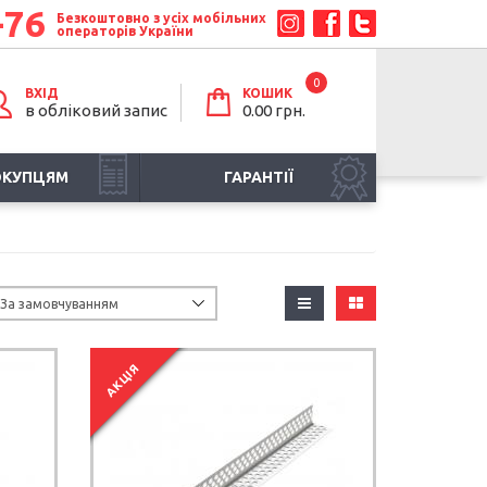
-76
Безкоштовно з усіх мобільних
операторів України
0
ВХІД
КОШИК
в обліковий запис
0.00 грн.
ОКУПЦЯМ
ГАРАНТІЇ
АКЦІЯ