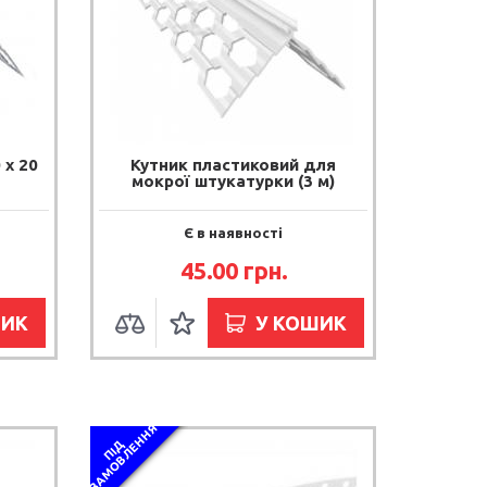
 х 20
Кутник пластиковий для
мокрої штукатурки (3 м)
Є в наявності
45.00 грн.
ШИК
У КОШИК
Я
П
І
Д
З
А
М
О
В
Л
Е
Н
Н