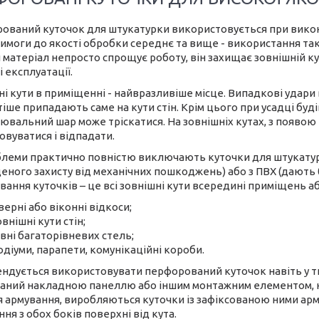
ований куточок для штукатурки використовується при викон
моги до якості обробки середнє та вище - використання тако
 матеріал непросто спрощує роботу, він захищає зовнішній к
 експлуатації.
ні кути в приміщенні - найвразливіше місце. Випадкові удари
іше припадають саме на кути стін. Крім цього при усадці буд
ювальний шар може тріскатися. На зовнішніх кутах, з появою
вуватися і відпадати.
блеми практично повністю виключають куточки для штукатур
еного захисту від механічних пошкоджень) або з ПВХ (дають б
вання куточків – це всі зовнішні кути всередині приміщень аб
верні або віконні відкоси;
овнішні кути стін;
івні багаторівневих стель;
одіуми, парапети, комунікаційні короби.
ндується використовувати перфорований куточок навіть у ти
аний накладною панеллю або іншим монтажним елементом, н
я армування, виробляються куточки із зафіксованою ними арм
ня з обох боків поверхні від кута.