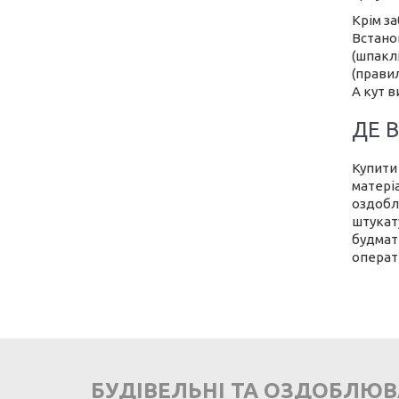
Крім з
Встано
(шпаклі
(прави
А кут 
ДЕ 
Купити
матері
оздобл
штукату
будмат
операт
БУДІВЕЛЬНІ ТА ОЗДОБЛЮ