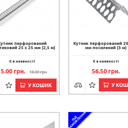
Кутник перфорований
Кутник перфорований 20
тиковий 25 х 25 мм (2,5 м)
мм посилений (3 м)
Є в наявності
Є в наявності
15.00 грн.
56.50 грн.
18.00 грн.
У КО
У КОШИК
Я
П
І
Д
З
А
М
О
В
Л
Е
Н
Н