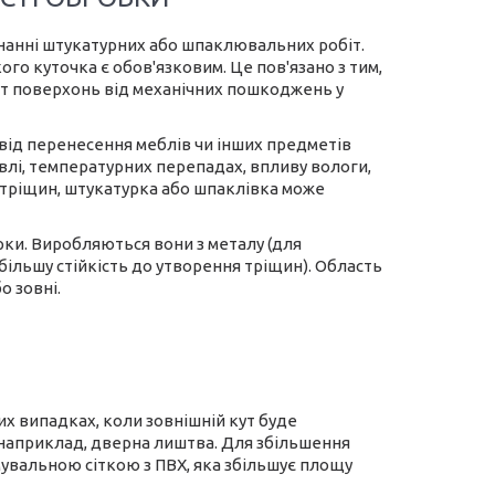
анні штукатурних або шпаклювальних робіт.
го куточка є обов'язковим. Це пов'язано з тим,
ут поверхонь від механічних пошкоджень у
 від перенесення меблів чи інших предметів
івлі, температурних перепадах, впливу вологи,
 тріщин, штукатурка або шпаклівка може
ки. Виробляються вони з металу (для
ільшу стійкість до утворення тріщин). Область
о зовні.
х випадках, коли зовнішній кут буде
априклад, дверна лиштва. Для збільшення
увальною сіткою з ПВХ, яка збільшує площу