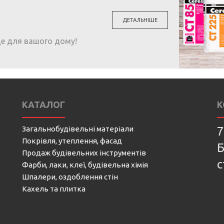
ДЕТАЛЬНІШЕ
ще для вашого дому!
КАТАЛОГ
К
Загальнобудівельні матеріали
7
Покрівля, утеплення, фасад
Б
Продаж будівельних інструментів
с
Фарби, лаки, клеї, будівельна хімія
Шпалери, оздоблення стін
Кахель та плитка