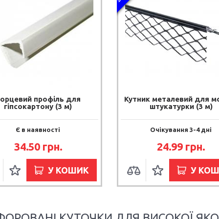
орцевий профіль для
Кутник металевий для м
гіпсокартону (3 м)
штукатурки (3 м)
Є в наявності
Очікування 3-4 дні
34.50 грн.
24.99 грн.
У КОШИК
У КО
ФОРОВАНІ КУТОЧКИ ДЛЯ ВИСОКОЇ ЯКО