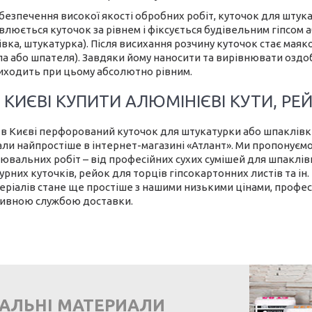
абезпечення високої якості обробних робіт, куточок для штук
влюється куточок за рівнем і фіксується будівельним гіпсом
вка, штукатурка). Після висихання розчину куточок стає мая
ла або шпателя). Завдяки йому наносити та вирівнювати оздо
виходить при цьому абсолютно рівним.
В КИЄВІ КУПИТИ АЛЮМІНІЄВІ КУТИ, Р
 в Києві перфорований куточок для штукатурки або шпаклівки
али найпростіше в інтернет-магазині «Атлант». Ми пропонуєм
ювальних робіт – від професійних сухих сумішей для шпаклівк
рних куточків, рейок для торців гіпсокартонних листів та ін.
еріалів стане ще простіше з нашими низькими цінами, профес
ивною службою доставки.
ВАЛЬНІ МАТЕРИАЛИ