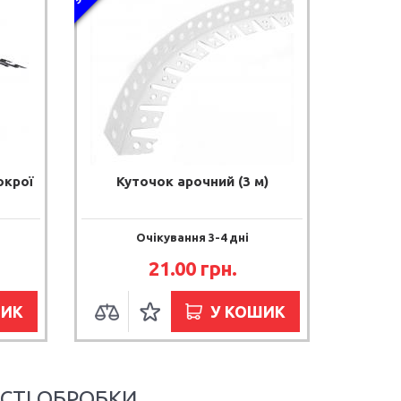
окрої
Куточок арочний (3 м)
Очікування 3-4 дні
21.00 грн.
ШИК
У КОШИК
СТІ ОБРОБКИ