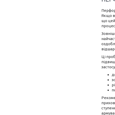
Перфор
Якщо ви
що цей
процесі
Зовніш
найчаст
оздобл
відшаро
Ці про
підвищ
застосу
д
з
р
п
Рекоме
прихов
ступен
армуван