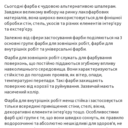
Сьогодні фарба є чудовою альтернативою шпалерам.
Завдяки великому вибору на ринку лакофарбових
матеріалів, вона широко використовується для фінішної
обробки стін, стель, укосів та різних елементів інтер'єру
та екстер'єру.
Залежно від сфери застосування фарби поділяються на 3
основні групи: фарби для зовнішніх робіт, фарби для
внутрішніх робіт та універсальні фарби.
Фарби для зовнішніх робіт служать для фарбування
поверхонь, що постійно піддаються згубному впливу
навколишнього середовища. Вони характеризуються
стійкістю до погодних проявів, як вітер, опади,
температурні перепади. Такі фарби захищають
поверхню від корозії та руйнування. Зазвичай мають
насичений колір.
Фарба для внутрішніх робіт менш стійка і застосовується
тільки всередині приміщення: стіни, стелі, вікна,
декоративні елементи інтер'єру тощо. Особливостями
фарб цієї групи є те, що вони швидко сохнуть, як правило
водорозчинні та абсолютно нешкідливі для здоров'я, не