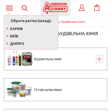
КОШИК
ВХІД
Обрати регіон (склад):
Фарби, лаки, клеї, будівельна хімія
ХАРКІВ
ФАРБИ, ЛАКИ, КЛЕЇ, БУДІВЕЛЬНА ХІМІЯ
КИЇВ
ДНІПРО
Будівельна хімія
Готові шпаклівки