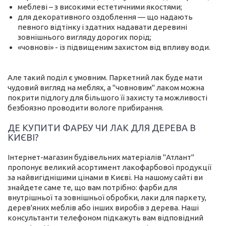
меблеві – з високими естетичними якостями;
для декоративного оздоблення — що надають
певного відтінку і здатних надавати деревині
зовнішнього вигляду дорогих порід;
«човнові» - із підвищеним захистом від впливу води.
Але такий поділ є умовним. Паркетний лак буде мати
чудовий вигляд на меблях, а "човновим" лаком можна
покрити підлогу для більшого її захисту та можливості
безбоязно проводити вологе прибирання.
ДЕ КУПИТИ ФАРБУ ЧИ ЛАК ДЛЯ ДЕРЕВА В
КИЄВІ?
Інтернет-магазин будівельних матеріалів "Атлант"
пропонує великий асортимент лакофарбової продукції
за найвигіднішими цінами в Києві. На нашому сайті ви
знайдете саме те, що вам потрібно: фарби для
внутрішньої та зовнішньої обробки, лаки для паркету,
дерев'яних меблів або інших виробів з дерева. Наші
консультанти телефоном підкажуть вам відповідний