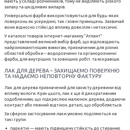
мають у складі розчинників, тому не виділяють різкого
запаху та шкідливих випарів.
Універсальні фарби використовуються для будь-яких
поверхонь як усередині, так і зовні приміщень. Зазвичай
вони відносно стійкі до впливу довкілля і нетоксичні.
У каталозі товарів інтернет-магазину “Атлант”
представлений великий вибір фарб, що відповідають
найрізноманітнішим вимогам, призначеним для різних
областей обробки – водорозчинні та органорозчинні
фарби, для внутрішніх та зовнішніх робіт. та яскравіше.
ЛАК ДЛЯ ДЕРЕВА – ЗАХИЩАЄМО ПОВЕРХНЮ
ТА НАДАЄМО НЕПОВТОРНУ ФАКТУРУ
Лак для дерева призначений для захисту деревини від
впливу вологи. Крім цього, лак є ще й декоративним
оздобленням, що підкреслює малюнок дерева, додаючи
контраст або певний відтінок деталі, що обробляється.
За сферою застосування лаки умовно поділяються на
такі групи:
паркетні — мають підвищену стійкість до стирання;