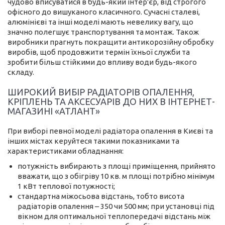
чудово вписуватися в будь-який інтер'єр, від строгого
офісного до вишуканого класичного. Сучасні сталеві,
алюмінієві та інші моделі мають невелику вагу, що
значно полегшує транспортування та монтаж. Також
виробники прагнуть покращити антикорозійну обробку
виробів, щоб продовжити термін їхньої служби та
зробити більш стійкими до впливу води будь-якого
складу.
ШИРОКИЙ ВИБІР РАДІАТОРІВ ОПАЛЕННЯ,
КРІПЛЕНЬ ТА АКСЕСУАРІВ ДО НИХ В ІНТЕРНЕТ-
МАГАЗИНІ «АТЛАНТ»
При виборі певної моделі радіатора опалення в Києві та
інших містах керуйтеся такими показниками та
характеристиками обладнання:
потужність вибирають з площі приміщення, прийнято
вважати, що з обігріву 10 кв. м площі потрібно мінімум
1 кВт теплової потужності;
стандартна міжосьова відстань, тобто висота
радіаторів опалення – 350 чи 500 мм; при установці під
вікном для оптимальної теплопередачі відстань між