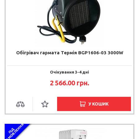
Обігрівач гармата Термія BGP1606-03 3000W
Очікування 3-4 дні
2 566.00 грн.
У КОШИК
Я
П
І
Д
З
А
М
О
В
Л
Е
Н
Н