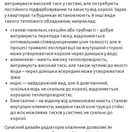
витримувати високий тиск у системі, але потребують
постійного підфарбовування та захисту від корозії. Зараз
у квартирах та будинках встановлюють й інші види
такого теплового обладнання, наприклад:
сталеві панельні, секційні або трубчасті – добре
витримують перепади тиску, відрізняються
оптимальним співвідношенням ціни та якості, але в
процесі тривалої експлуатації на внутрішній стороні
може утворюватися корозія через домішки у воді;
алюмінієві – мають високу теплопровідність,
витримують високий тиск, але також чутливі до якості
води – через домішки всередині може утворюватися
іржа;
мідні — найдорожчий вид, але й довговічний,
оскільки мідь не схильна до корозії, відрізняється
хорошою теплопровідністю;
біметалічні – на відміну від алюмінієвих мають сталеві
внутрішні елементи, завдяки такій конструкції стійкі
до всіх можливих тисків у системі, не схильні до
корозії.
Сучасний дизайн радіаторів опалення дозволяє їм