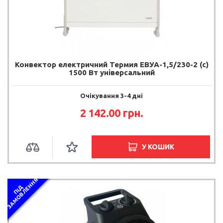
Конвектор електричний Термия ЕВУА-1,5/230-2 (с)
1500 Вт універсальний
Очікування 3-4 дні
2 142.00 грн.
У КОШИК
Я
П
І
Д
З
А
М
О
В
Л
Е
Н
Н