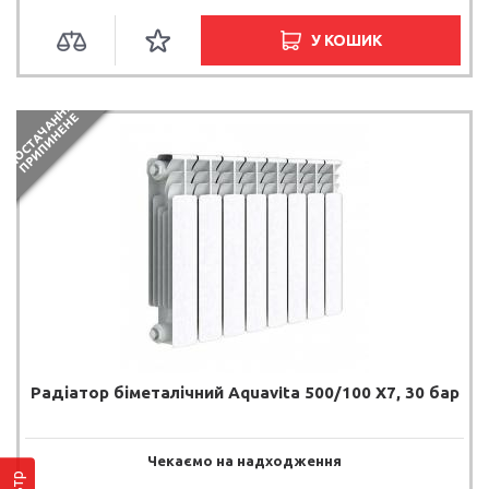
У КОШИК
П
О
С
Т
А
Ч
А
Н
Я
П
Р
И
П
И
Н
Е
Н
Н
Е
Радіатор біметалічний Aquavita 500/100 X7, 30 бар
Чекаємо на надходження