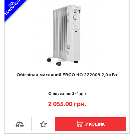
Я
П
І
Д
З
А
М
О
В
Л
Е
Н
Н
Обігрівач масляний ERGO HO 222009 2,0 кВт
Очікування 3-4 дні
2 055.00 грн.
У КОШИК