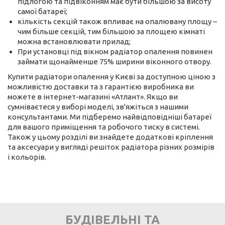
підлогою та підвіконням має бути більшою за висоту
самої батареї;
кількість секцій також впливає на опалювану площу –
чим більше секцій, тим більшою за площею кімнаті
можна встановлювати прилад;
При установці під вікном радіатор опалення повинен
займати щонайменше 75% ширини віконного отвору.
Купити радіатори опалення у Києві за доступною ціною з
можливістю доставки та з гарантією виробника ви
можете в інтернет-магазині «Атлант». Якщо ви
сумніваєтеся у виборі моделі, зв'яжіться з нашими
консультантами. Ми підберемо найвідповідніші батареї
для вашого приміщення та робочого тиску в системі.
Також у цьому розділі ви знайдете додаткові кріплення
та аксесуари у вигляді решіток радіатора різних розмірів
і кольорів.
БУДІВЕЛЬНІ ТА