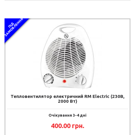
Я
П
І
Д
З
А
М
О
В
Л
Е
Н
Н
Тепловентилятор електричний RM Electric (230В,
2000 Вт)
Очікування 3-4 дні
400.00 грн.