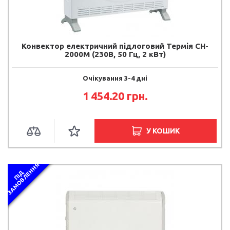
Конвектор електричний підлоговий Термія CH-
2000M (230В, 50 Гц, 2 кВт)
Очікування 3-4 дні
1 454.20 грн.
У КОШИК
Я
П
І
Д
З
А
М
О
В
Л
Е
Н
Н