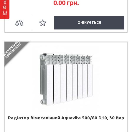
Фільтр
0.00 грн.
ОЧІКУЄТЬСЯ
П
О
С
Т
А
Ч
А
Н
Я
П
Р
И
П
И
Н
Е
Н
Н
Е
Радіатор біметалічний Aquavita 500/80 D10, 30 бар