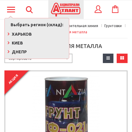
КОРЗИНА
ВХОД
Выбрать регион (склад):
Главная
Краски, лаки, клеи, строительная химия
Грунтовки
Грунтовки для металла
ХАРЬКОВ
КИЕВ
ГРУНТОВКИ ДЛЯ МЕТАЛЛА
ДНЕПР
АКЦИЯ