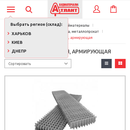
КОРЗИНА
ВХОД
Выбрать регион (склад):
Главная
Стройматериалы
Металлическая сетка, металлопрокат
ХАРЬКОВ
Сетка кладочная, армирующая
КИЕВ
СЕТКА КЛАДОЧНАЯ, АРМИРУЮЩАЯ
ДНЕПР