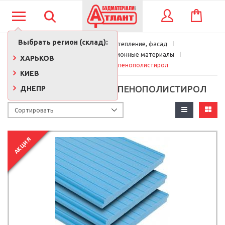
КОРЗИНА
ВХОД
Выбрать регион (склад):
Главная
Кровля, утепление, фасад
Утеплители и изоляционные материалы
ХАРЬКОВ
Экструдированный пенополистирол
КИЕВ
ЭКСТРУДИРОВАННЫЙ ПЕНОПОЛИСТИРОЛ
ДНЕПР
АКЦИЯ