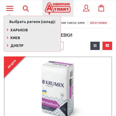
КОРЗИНА
ВХОД
Выбрать регион (склад):
Главная
Стройматериалы
Сухие смеси, клеи
Шпатлевки
ХАРЬКОВ
ШПАТЛЕВКИ
КИЕВ
ДНЕПР
АКЦИЯ