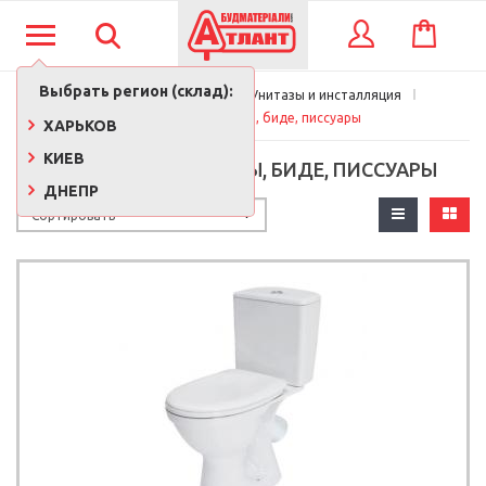
КОРЗИНА
ВХОД
Выбрать регион (склад):
Главная
Сантехника
Унитазы и инсталляция
Компакты, унитазы, биде, писсуары
ХАРЬКОВ
КИЕВ
КОМПАКТЫ, УНИТАЗЫ, БИДЕ, ПИССУАРЫ
ДНЕПР