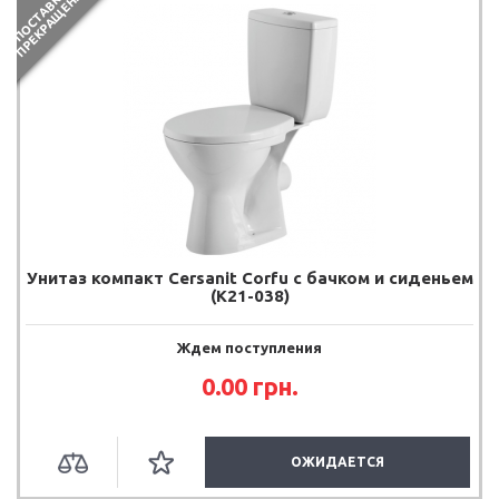
П
О
С
Т
А
В
К
И
П
Р
Е
К
Р
А
Щ
Е
Н
Ы
Унитаз компакт Cersanit Corfu с бачком и сиденьем
(K21-038)
Ждем поступления
0.00 грн.
ОЖИДАЕТСЯ