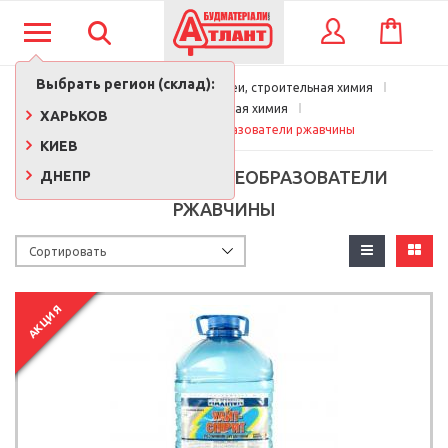
КОРЗИНА
ВХОД
Выбрать регион (склад):
Главная
Краски, лаки, клеи, строительная химия
Строительная химия
ХАРЬКОВ
Растворители, преобразователи ржавчины
КИЕВ
РАСТВОРИТЕЛИ, ПРЕОБРАЗОВАТЕЛИ
ДНЕПР
РЖАВЧИНЫ
АКЦИЯ