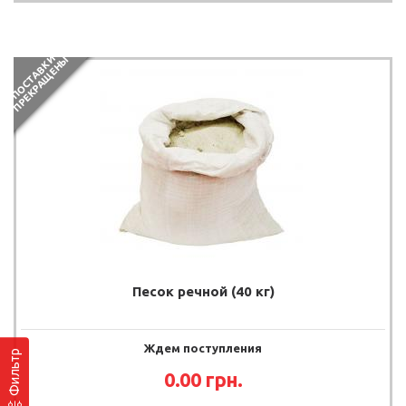
П
О
С
Т
А
В
К
И
П
Р
Е
К
Р
А
Щ
Е
Н
Ы
Песок речной (40 кг)
Ждем поступления
Фильтр
0.00 грн.