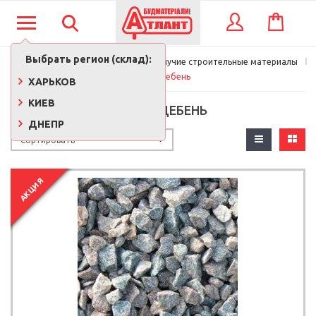
КОРЗИНА
ВХОД
Выбрать регион (склад):
Главная
Стройматериалы
Сыпучие строительные материалы
Песок, щебень
ХАРЬКОВ
КИЕВ
ПЕСОК, ЩЕБЕНЬ
ДНЕПР
АКЦИЯ