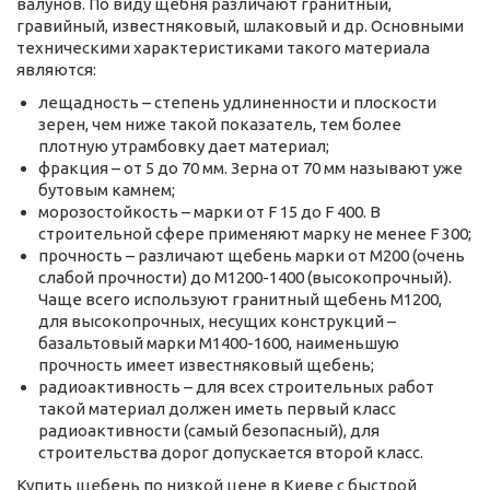
валунов. По виду щебня различают гранитный,
гравийный, известняковый, шлаковый и др. Основными
техническими характеристиками такого материала
являются:
лещадность – степень удлиненности и плоскости
зерен, чем ниже такой показатель, тем более
плотную утрамбовку дает материал;
фракция – от 5 до 70 мм. Зерна от 70 мм называют уже
бутовым камнем;
морозостойкость – марки от F 15 до F 400. В
строительной сфере применяют марку не менее F 300;
прочность – различают щебень марки от М200 (очень
слабой прочности) до М1200-1400 (высокопрочный).
Чаще всего используют гранитный щебень М1200,
для высокопрочных, несущих конструкций –
базальтовый марки М1400-1600, наименьшую
прочность имеет известняковый щебень;
радиоактивность – для всех строительных работ
такой материал должен иметь первый класс
радиоактивности (самый безопасный), для
строительства дорог допускается второй класс.
Купить щебень по низкой цене в Киеве с быстрой