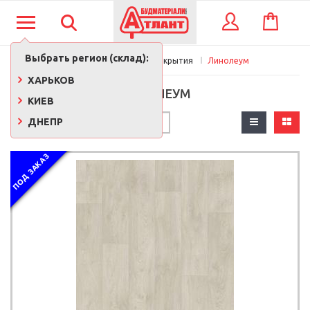
КОРЗИНА
ВХОД
Выбрать регион (склад):
Главная
Напольные покрытия
Линолеум
ХАРЬКОВ
ЛИНОЛЕУМ
КИЕВ
ДНЕПР
ПОД ЗАКАЗ