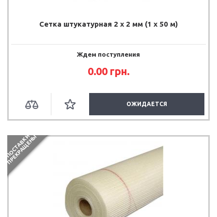
Сетка штукатурная 2 х 2 мм (1 х 50 м)
Ждем поступления
0.00 грн.
ОЖИДАЕТСЯ
П
О
С
Т
А
В
К
И
П
Р
Е
К
Р
А
Щ
Е
Н
Ы