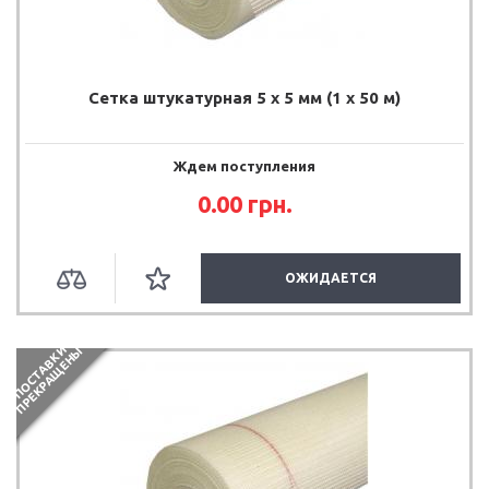
Сетка штукатурная 5 х 5 мм (1 х 50 м)
Ждем поступления
0.00 грн.
ОЖИДАЕТСЯ
П
О
С
Т
А
В
К
И
П
Р
Е
К
Р
А
Щ
Е
Н
Ы