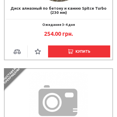
Диск алмазный по бетону и камню Spitce Turbo
(230 мм)
Ожидание 3-4 дня
254.00 грн.
КУПИТЬ
П
О
С
Т
А
В
К
И
П
Р
Е
К
Р
А
Щ
Е
Н
Ы