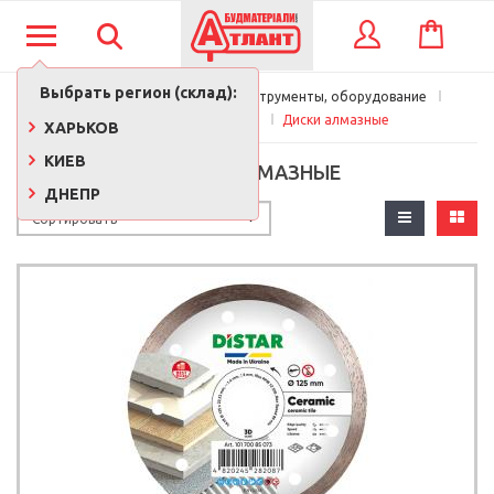
КОРЗИНА
ВХОД
Выбрать регион (склад):
Главная
Строительные инструменты, оборудование
Расходные материалы
Диски алмазные
ХАРЬКОВ
КИЕВ
ДИСКИ АЛМАЗНЫЕ
ДНЕПР