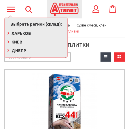
КОРЗИНА
ВХОД
Выбрать регион (склад):
Главная
Стройматериалы
Сухие смеси, клеи
Клеи для плитки
ХАРЬКОВ
КИЕВ
КЛЕИ ДЛЯ ПЛИТКИ
ДНЕПР