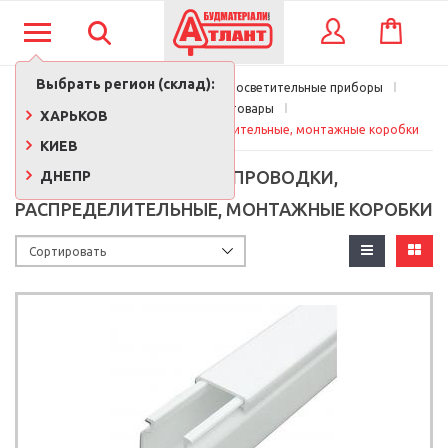
КОРЗИНА
ВХОД
Выбрать регион (склад):
Главная
Электротовары и осветительные приборы
Электротовары
ХАРЬКОВ
Короба для проводки, распределительные, монтажные коробки
КИЕВ
КОРОБА ДЛЯ ПРОВОДКИ,
ДНЕПР
РАСПРЕДЕЛИТЕЛЬНЫЕ, МОНТАЖНЫЕ КОРОБКИ