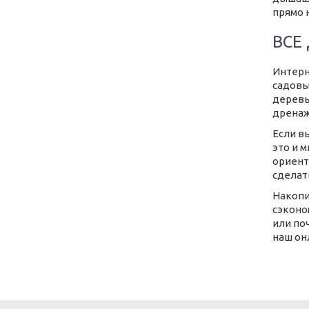
прямо 
ВСЕ
Интерн
садовы
деревь
дренаж
Если в
это и 
ориент
сделат
Накопи
сэконо
или по
наш он