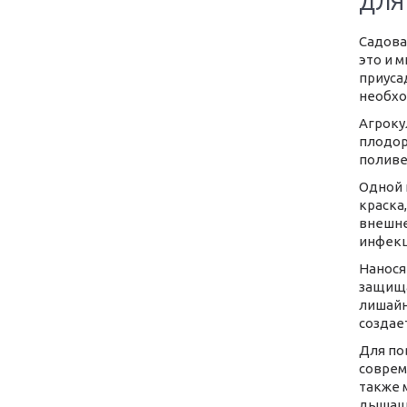
ДЛЯ
Садова
это и 
приуса
необхо
Агроку
плодор
поливе
Одной 
краска
внешне
инфекц
Нанося
защища
лишайн
создае
Для по
соврем
также 
дышащи