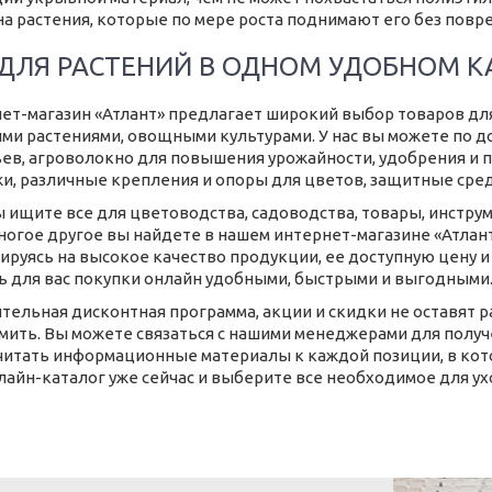
на растения, которые по мере роста поднимают его без повр
 ДЛЯ РАСТЕНИЙ В ОДНОМ УДОБНОМ К
ет-магазин «Атлант» предлагает широкий выбор товаров дл
ми растениями, овощными культурами. У нас вы можете по д
ев, агроволокно для повышения урожайности, удобрения и п
и, различные крепления и опоры для цветов, защитные сред
ы ищите все для цветоводства, садоводства, товары, инструме
многое другое вы найдете в нашем интернет-магазине «Атла
ируясь на высокое качество продукции, ее доступную цену
ь для вас покупки онлайн удобными, быстрыми и выгодными
тельная дисконтная программа, акции и скидки не оставят 
мить. Вы можете связаться с нашими менеджерами для полу
читать информационные материалы к каждой позиции, в кот
лайн-каталог уже сейчас и выберите все необходимое для ухо