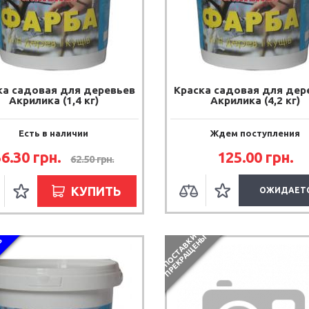
ка садовая для деревьев
Краска садовая для дер
Акрилика (1,4 кг)
Акрилика (4,2 кг)
Есть в наличии
Ждем поступления
56.30 грн.
125.00 грн.
62.50 грн.
КУПИТЬ
ОЖИДАЕТ
П
О
С
Т
А
В
К
И
П
Р
Е
К
Р
А
Щ
Е
Н
Ы
З