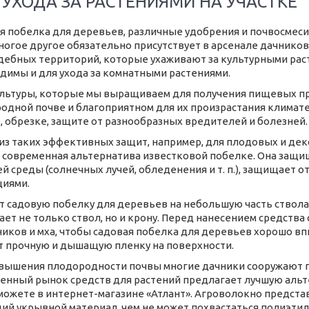
 УХОДА ЗА РАСТЕНИЯМИ НА УЧАСТКЕ
я побелка для деревьев, различные удобрения и почвосмеси
многое другое обязательно присутствует в арсенале дачнико
дебных территорий, которые ухаживают за культурными раст
димы и для ухода за комнатными растениями.
льтуры, которые мы выращиваем для получения пищевых пр
одной почве и благоприятном для их произрастания климате
, обрезке, защите от разнообразных вредителей и болезней.
из таких эффективных защит, например, для плодовых и дек
, современная альтернатива известковой побелке. Она защи
й среды (солнечных лучей, обледенения и т. п.), защищает 
иями.
т садовую побелку для деревьев на небольшую часть ствола
ет не только ствол, но и крону. Перед нанесением средства
иков и мха, чтобы садовая побелка для деревьев хорошо вп
т прочную и дышащую пленку на поверхности.
вышения плодородности почвы многие дачники сооружают п
енный рынок средств для растений предлагает лучшую альте
можете в интернет-магазине «Атлант». Агроволокно представ
й укрывной материал, чем не может похвастаться полиэтил