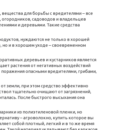
, вещества для борьбы с вредителями – все
в, огородников, садоводов и владельцев
ениями и деревьями. Такие средства
одуктов, нуждаются не только в хорошей
, но и в хорошем уходе – своевременном
оративных деревьев и кустарников является
щает растения от негативных воздействий
от поражения опасными вредителями, грибами,
 от земли, при этом средство эффективно
 ствол тщательно очищают от загрязнений,
италась. После быстрого высыхания она
арники из полиэтиленовой пленки, но
рнативу – агроволокно, купить которое вы
ляет собой плотный, легкий и в то же время
ен. Такой материал укладывают без каркасов