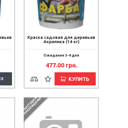
евьев
Краска садовая для деревьев
Акрилика (14 кг)
Ожидание 3-4 дня
477.00 грн.
КУПИТЬ
СЯ
П
О
С
Т
А
В
К
И
П
Р
Е
К
Р
А
Щ
Е
Н
Ы