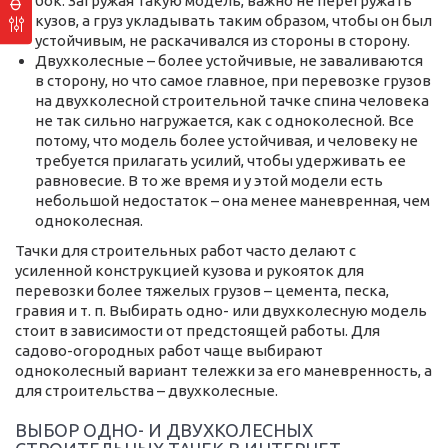
бок. Загружая такую модель, важно не перегружать
кузов, а груз укладывать таким образом, чтобы он был
устойчивым, не раскачивался из стороны в сторону.
Двухколесные – более устойчивые, не заваливаются
в сторону, но что самое главное, при перевозке грузов
на двухколесной строительной тачке спина человека
не так сильно нагружается, как с одноколесной. Все
потому, что модель более устойчивая, и человеку не
требуется прилагать усилий, чтобы удерживать ее
равновесие. В то же время и у этой модели есть
небольшой недостаток – она менее маневренная, чем
одноколесная.
Тачки для строительных работ часто делают с
усиленной конструкцией кузова и рукояток для
перевозки более тяжелых грузов – цемента, песка,
гравия и т. п. Выбирать одно- или двухколесную модель
стоит в зависимости от предстоящей работы. Для
садово-огородных работ чаще выбирают
одноколесный вариант тележки за его маневренность, а
для строительства – двухколесные.
ВЫБОР ОДНО- И ДВУХКОЛЕСНЫХ