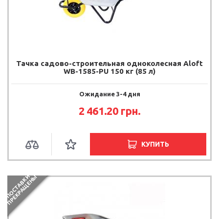
Тачка садово-строительная одноколесная Aloft
WB-1585-PU 150 кг (85 л)
Ожидание 3-4 дня
2 461.20 грн.
КУПИТЬ
П
О
С
Т
А
В
К
И
П
Р
Е
К
Р
А
Щ
Е
Н
Ы