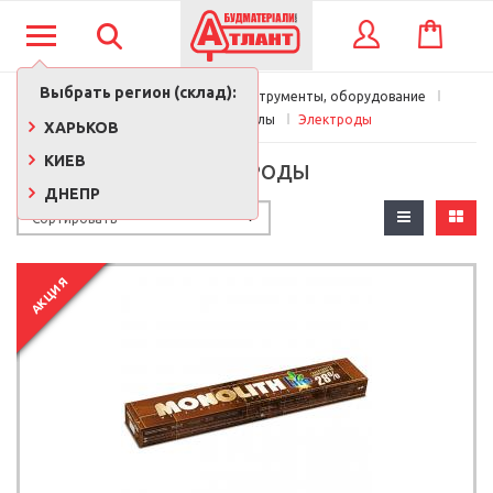
КОРЗИНА
ВХОД
Выбрать регион (склад):
Главная
Строительные инструменты, оборудование
Расходные материалы
Электроды
ХАРЬКОВ
КИЕВ
ЭЛЕКТРОДЫ
ДНЕПР
АКЦИЯ