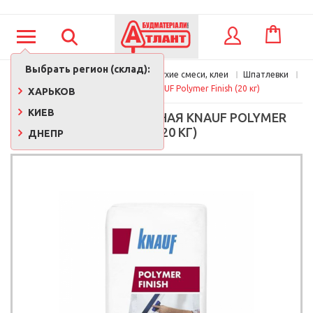
КОРЗИНА
ВХОД
Выбрать регион (склад):
Главная
Стройматериалы
Сухие смеси, клеи
Шпатлевки
Шпаклевка финишная KNAUF Polymer Finish (20 кг)
ХАРЬКОВ
КИЕВ
ШПАКЛЕВКА ФИНИШНАЯ KNAUF POLYMER
FINISH (20 КГ)
ДНЕПР