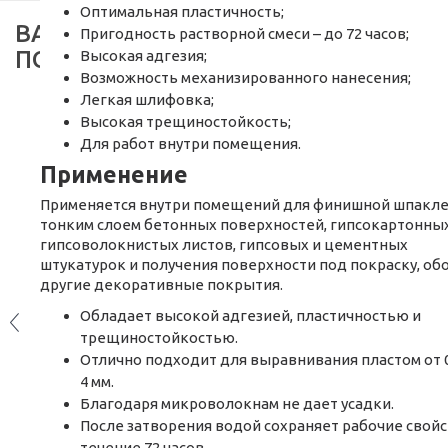
Оптимальная пластичность;
ВАМ ТАКЖЕ МОГУТ
Пригодность растворной смеси – до 72 часов;
ПОНАДОБИТЬСЯ
Высокая адгезия;
Возможность механизированного нанесения;
Легкая шлифовка;
Высокая трещиностойкость;
АКЦИЯ
А
Для работ внутри помещения.
Применение
Применяется внутри помещений для финишной шпакл
тонким слоем бетонных поверхностей, гипсокартонных
гипсоволокнистых листов, гипсовых и цементных
штукатурок и получения поверхности под покраску, обо
другие декоративные покрытия.
Обладает высокой адгезией, пластичностью и
трещиностойкостью.
Отлично подходит для выравнивания пластом от 0
Шпаклевка гипсовая Aygips Saten Ultra
White (25 кг)
4 мм.
Благодаря микроволокнам не дает усадки.
После затворения водой сохраняет рабочие свойс
Есть в наличии
течение 72 часов.