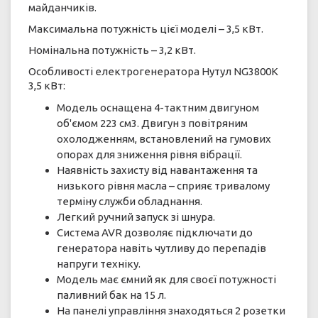
майданчиків.
Максимальна потужність цієї моделі – 3,5 кВт.
Номінальна потужність – 3,2 кВт.
Особливості електрогенератора Нутул NG3800К
3,5 кВт:
Модель оснащена 4-тактним двигуном
об'ємом 223 см3. Двигун з повітряним
охолодженням, встановлений на гумових
опорах для зниження рівня вібрації.
Наявність захисту від навантаження та
низького рівня масла – сприяє тривалому
терміну служби обладнання.
Легкий ручний запуск зі шнура.
Система AVR дозволяє підключати до
генератора навіть чутливу до перепадів
напруги техніку.
Модель має ємний як для своєї потужності
паливний бак на 15 л.
На панелі управління знаходяться 2 розетки