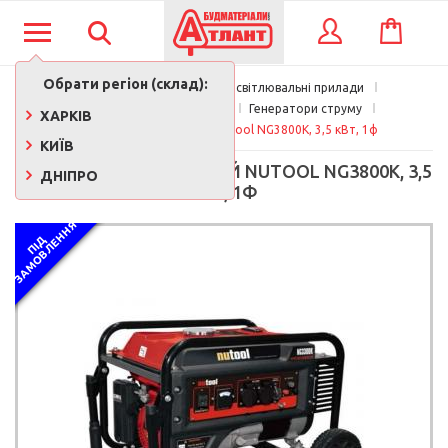
КОШИК
ВХІД
Обрати регіон (склад):
Електротовари та освітлювальні прилади
Электрооборудование
Генератори струму
ХАРКІВ
Генератор бензиновий Nutool NG3800К, 3,5 кВт, 1ф
КИЇВ
ГЕНЕРАТОР БЕНЗИНОВИЙ NUTOOL NG3800К, 3,5
ДНІПРО
КВТ, 1Ф
Я
П
І
Д
З
А
М
О
В
Л
Е
Н
Н