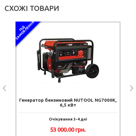
СХОЖІ ТОВАРИ
Я
П
І
Д
З
А
М
О
В
Л
Е
Н
Н
Генератор бензиновий NUTOOL NG7000К,
6,5 кВт
Очікування 3-4 дні
53 000.00 грн.