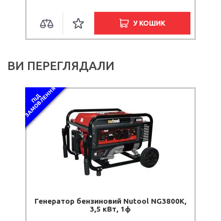
У КОШИК
ВИ ПЕРЕГЛЯДАЛИ
Я
П
І
Д
З
А
М
О
В
Л
Е
Н
Н
Генератор бензиновий Nutool NG3800К,
3,5 кВт, 1ф