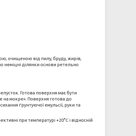
ною, очищеною від пилу, бруду, жирів,
но неміцні ділянки основи ретельно
пусток. Готова поверхня має бути
е на мокре». Поверхня готова до
сихання ґрунтуючої емульсії, руки та
ективні при температурі +20°С і відносній