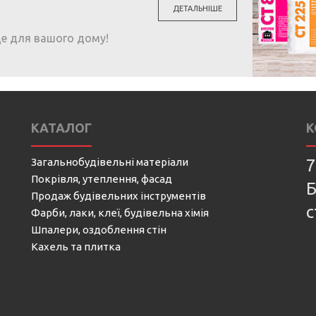
ДЕТАЛЬНІШЕ
ще для вашого дому!
КАТАЛОГ
К
Загальнобудівельні матеріали
7
Покрівля, утеплення, фасад
Б
Продаж будівельних інструментів
с
Фарби, лаки, клеї, будівельна хімія
Шпалери, оздоблення стін
Кахель та плитка