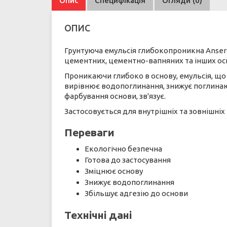
Опис
Специфікація
Огляди (0)
ОПИС
Грунтуюча емульсія глибокопроникна Ansergl
цементних, цементно-вапняних та інших ос
Проникаючи глибоко в основу, емульсія, що
вирівнює водопоглинання, знижує поглинаю
фарбування основи, зв'язує.
Застосовується для внутрішніх та зовнішніх 
Переваги
Екологічно безпечна
Готова до застосування
Зміцнює основу
Знижує водопоглинання
Збільшує адгезію до основи
Технічні дані