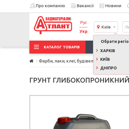
Про компанію
Вакансії
Новини
Рус
Київ
Укр
Обрати регіон
АКЦІЇ
КАТАЛОГ ТОВАРІВ
ХАРКІВ
КИЇВ
Фарби, лаки, клеї, будівельна хімія
Ґрун
ДНІПРО
ГРУНТ ГЛИБОКОПРОНИКНИЙ A