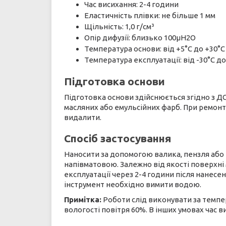
Час висихання: 2-4 години
Еластичність плівки: не більше 1 мм
Щільність: 1,0 г/см³
Опір дифузії: близько 100µН2О
Температура основи: від +5°С до +30°С
Температура експлуатації: від -30°С до
Підготовка основи
Підготовка основи здійснюється згідно з ДСТ
масляних або емульсійних фарб. При ремонт
видалити.
Спосіб застосування
Наносити за допомогою валика, пензля або
напівматовою. Залежно від якості поверхні 
експлуатації через 2-4 години після нанесен
інструмент необхідно вимити водою.
Примітка:
Роботи слід виконувати за темпер
вологості повітря 60%. В інших умовах час в