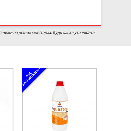
зними на різних моніторах. Будь ласка уточнюйте
Я
П
І
Д
З
А
М
О
В
Л
Е
Н
Н