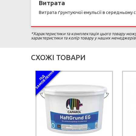
Витрата
Витрата ґрунтуючої емульсії в середньому ста
*Характеристики та комплектація цього товару можут
характеристики та колір товару у наших менеджерів
СХОЖІ ТОВАРИ
Я
П
І
Д
З
А
М
О
В
Л
Е
Н
Н