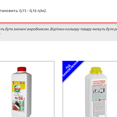
новить: 0,15 - 0,16 л/м2.
ь бути змінені виробником. Відтінки кольору товару можуть бути рі
.
Я
П
І
Д
З
А
М
О
В
Л
Е
Н
Н