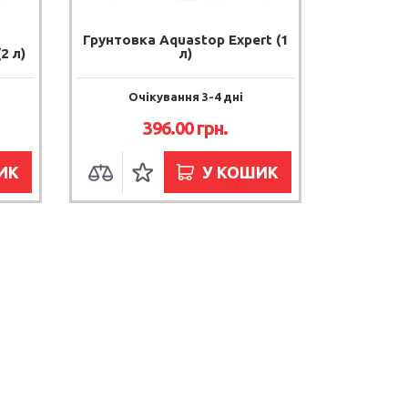
Грунтовка Aquastop Expert (1
2 л)
л)
Очікування 3-4 дні
396.00 грн.
ИК
У КОШИК