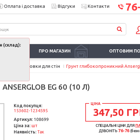
76
Оплата і доставка
Відгуки
Контакти
 (склад):
ПРО МАГАЗИН
ОПТОВИМ П
товки
Ґрунтовки для стін
Грунт глибокопроникний Anserglo
NSERGLOB EG 60 (10 Л)
ЦІНА
Код покупця:
347,50 ГР
153602-1234595
Артикул:
108699
шт
Ціна за:
СПЕЦІАЛЬНІ ЦІНИ ДЛЯ
П
76-76
ДЗВОНІТЬ
(безк
Наявність:
Так