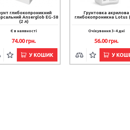
рунт глибокопроникний
Грунтовка акрилова
ерсальний Anserglob EG-58
глибокопроникна Lotus (
(2 л)
Є в наявності
Очікування 3-4 дні
74.00 грн.
56.00 грн.
У КОШИК
У КОШ