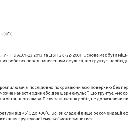
 +80°С
У - Н Б А.3.1-23:2013 та ДБН 2.6-22-2001. Основа має бути міц
них роботах перед нанесенням емульсії, що грунтує, необхід
 розпилювача, послідовно покриваючи всю поверхню без пере
можна нанести один або два шари емульсії, що грунтує, «мокр
ня останнього шару. Після закінчення робіт, не допускаючи ви
атури від +5°С до +30°С. Всі викладені вище рекомендації еф
исихання ґрунтуючої емульсії може змінитися.