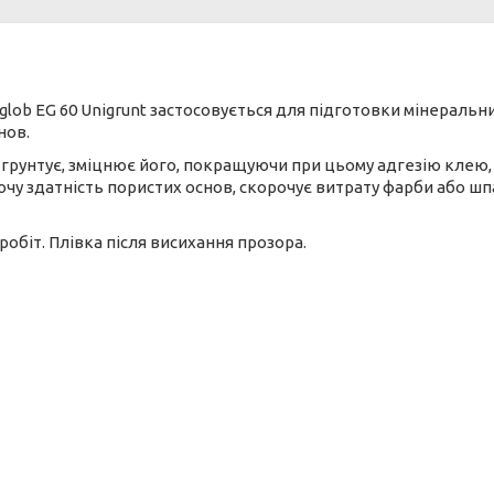
ob EG 60 Unigrunt застосовується для підготовки мінеральних
нов.
 грунтує, зміцнює його, покращуючи при цьому адгезію клею, 
чу здатність пористих основ, скорочує витрату фарби або шп
робіт. Плівка після висихання прозора.