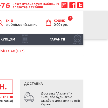
-76
Безкоштовно з усіх мобільних
операторів України
0
ВХІД
КОШИК
в обліковий запис
0.00 грн.
ОКУПЦЯМ
ГАРАНТІЇ
b EG 60 (10 л)
ДОСТАВКА
Н.
Доставка "Атлант" у
АРТНЕРІВ
Києві, або будь-якою
службою доставки по всій
оштовно)
Україні.