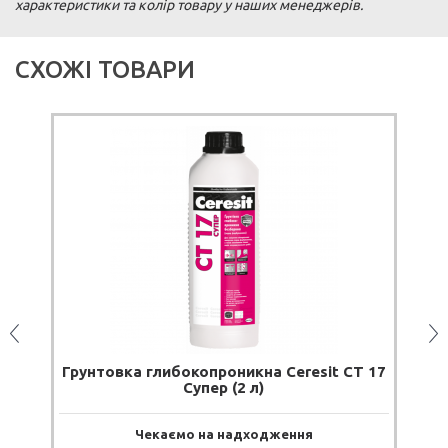
характеристики та колір товару у наших менеджерів.
СХОЖІ ТОВАРИ
П
О
С
Т
А
Ч
А
Н
Я
П
Р
И
П
И
Н
Е
Н
Н
Е
копроникна Ceresit CT 17
Кварц-грунт акриловий U
Супер (2 л)
кг)
о на надходження
Чекаємо на надх