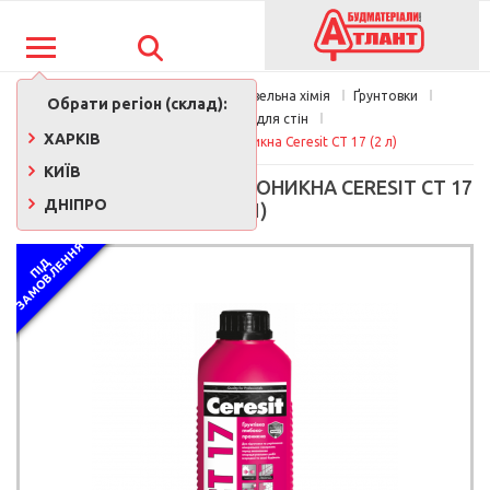
Фарби, лаки, клеї, будівельна хімія
Ґрунтовки
Обрати регіон (склад):
Ґрунтовки для стін
ХАРКІВ
Грунтовка глибокопроникна Ceresit CT 17 (2 л)
КИЇВ
ГРУНТОВКА ГЛИБОКОПРОНИКНА CERESIT CT 17
ДНІПРО
(2 Л)
Я
П
І
Д
З
А
М
О
В
Л
Е
Н
Н