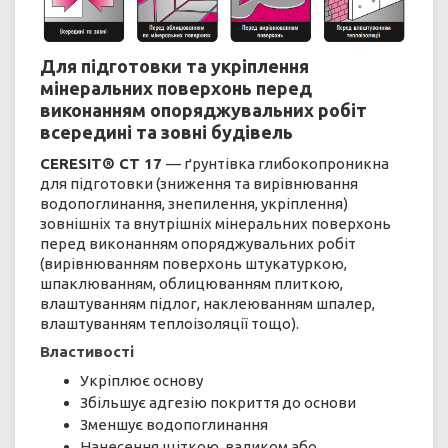
Для підготовки та укріплення
мінеральних поверхонь перед
виконанням опоряджувальних робіт
всередині та зовні будівель
CERESIT® СТ 17
— ґрунтівка глибокопроникна
для підготовки (зниження та вирівнювання
водопоглинання, знепилення, укріплення)
зовнішніх та внутрішніх мінеральних поверхонь
перед виконанням опоряджувальних робіт
(вирівнюванням поверхонь штукатуркою,
шпаклюванням, облицюванням плиткою,
влаштуванням підлог, наклеюванням шпалер,
влаштуванням теплоізоляції тощо).
Властивості
Укріплює основу
Збільшує адгезію покриття до основи
Зменшує водопоглинання
Нанесення щіткою, валиком або