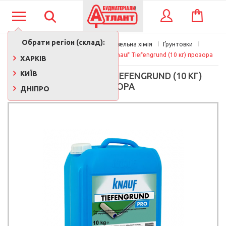
КОШИК
ВХІД
Обрати регіон (склад):
Фарби, лаки, клеї, будівельна хімія
Ґрунтовки
Ґрунтовки для стін
Грунтовка Knauf Tiefengrund (10 кг) прозора
ХАРКІВ
КИЇВ
ГРУНТОВКА KNAUF TIEFENGRUND (10 КГ)
ПРОЗОРА
ДНІПРО