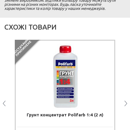
змінені виробником. Відтінки кольору товару можуть бути
різними на різних моніторах. Будь ласка уточнюйте
характеристики та колір товару у наших менеджерів.
СХОЖІ ТОВАРИ
П
О
С
Т
А
Ч
А
Н
Я
П
Р
И
П
И
Н
Е
Н
Н
Е
Грунт концентрат Polifarb 1:4 (2 л)