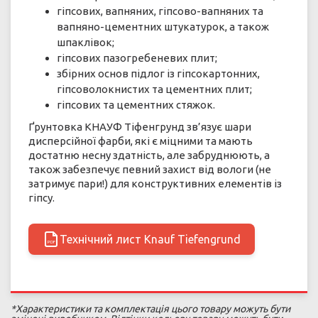
гіпсових, вапняних, гіпсово-вапняних та
вапняно-цементних штукатурок, а також
шпаклівок;
гіпсових пазогребеневих плит;
збірних основ підлог із гіпсокартонних,
гіпсоволокнистих та цементних плит;
гіпсових та цементних стяжок.
Ґрунтовка КНАУФ Тіфенгрунд зв’язує шари
дисперсійної фарби, які є міцними та мають
достатню несну здатність, але забруднюють, а
також забезпечує певний захист від вологи (не
затримує пари!) для конструктивних елементів із
гіпсу.
Технічний лист Knauf Tiefengrund
PDF
*Характеристики та комплектація цього товару можуть бути