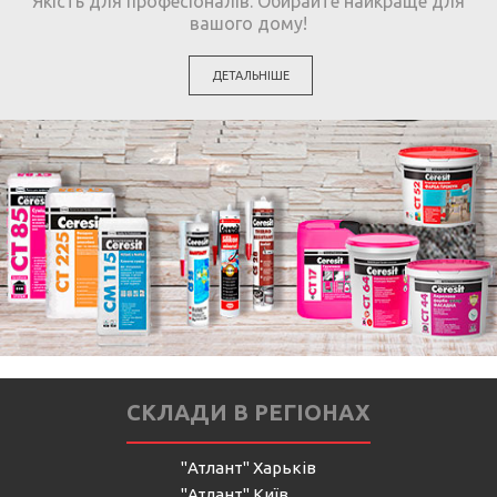
Якість для професіоналів. Обирайте найкраще для
вашого дому!
ДЕТАЛЬНІШЕ
СКЛАДИ В РЕГІОНАХ
"Атлант" Харьків
"Атлант" Київ