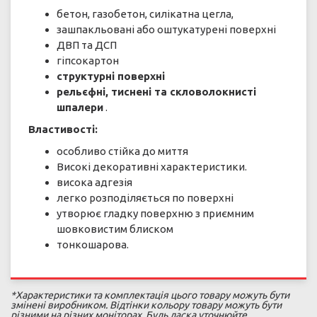
бетон, газобетон, силікатна цегла,
зашпакльовані або оштукатурені поверхні
ДВП та ДСП
гіпсокартон
структурні поверхні
рельєфні, тиснені та скловолокнисті
шпалери
.
Властивості:
особливо стійка до миття
Високі декоративні характеристики.
висока адгезія
легко розподіляється по поверхні
утворює гладку поверхню з приємним
шовковистим блиском
тонкошарова.
*Характеристики та комплектація цього товару можуть бути
змінені виробником. Відтінки кольору товару можуть бути
різними на різних моніторах. Будь ласка уточнюйте