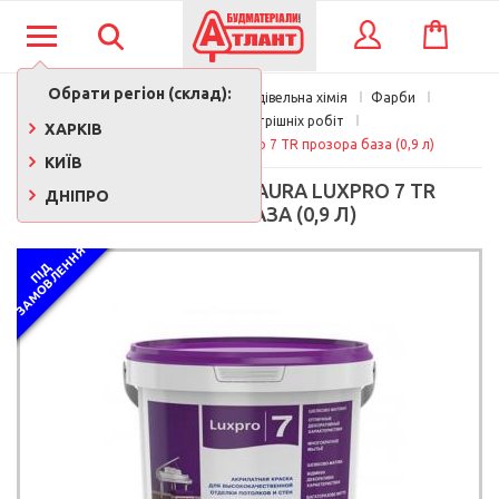
КОШИК
ВХІД
Обрати регіон (склад):
Фарби, лаки, клеї, будівельна хімія
Фарби
Фарба для внутрішніх робіт
ХАРКІВ
Фарба інтер'єрна Aura Luxpro 7 TR прозора база (0,9 л)
КИЇВ
ФАРБА ІНТЕР'ЄРНА AURA LUXPRO 7 TR
ДНІПРО
ПРОЗОРА БАЗА (0,9 Л)
Я
П
І
Д
З
А
М
О
В
Л
Е
Н
Н