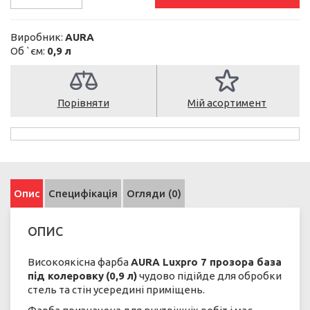
Виробник:
AURA
Об `єм:
0,9 л
Порівняти
Мій асортимент
Опис
Специфікація
Огляди (0)
ОПИС
Високоякісна фарба
AURA Luxpro 7 прозора база
під колеровку
(0,9 л)
чудово підійде для обробки
стель та стін усередині приміщень.