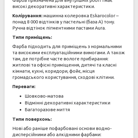
Фарба призначена для внутрішніх робіт і має
високі декоративні характеристики.
Колірування:
машинна колеровка Eskarocolor –
понад 8 000 відтінків у пастельні (база А) тону.
Ручна відтінок пігментними пастами Aura.
Типи приміщень:
Фарба підходить для
приміщень з нормальними
та високими експлуатаційними вимогами. А також
там, де потрібне часте вологе прибирання:
житлові та офісні приміщення, дитячі та класні
кімнати, кухні, коридори, фойє, місця
громадського користування, сходові клітини.
Переваги:
Шовково-матова
Відмінні декоративні характеристики
Багаторазове миття
Типи поверхонь:
Нові або раніше пофарбовані основи водно-
дисперсійними або алкідними фарбами: