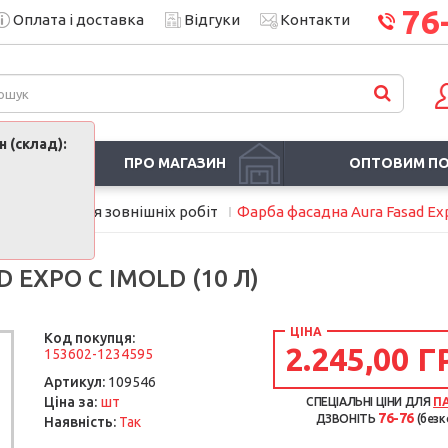
76
Оплата і доставка
Відгуки
Контакти
 (склад):
ПРО МАГАЗИН
ОПТОВИМ П
и
Фарба для зовнішніх робіт
Фарба фасадна Aura Fasad Exp
EXPO С IMOLD (10 Л)
ЦІНА
Код покупця:
2.245,00 Г
153602-1234595
Артикул:
109546
шт
Ціна за:
СПЕЦІАЛЬНІ ЦІНИ ДЛЯ
П
76-76
ДЗВОНІТЬ
(безк
Наявність:
Так