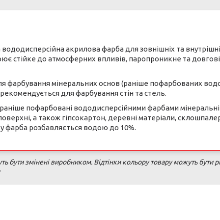
а вододисперсійна акрилова фарба для зовнішніх та внутрішн
рює стійке до атмосферних впливів, паропроникне та довговіч
ля фарбування мінеральних основ (раніше пофарбованих вод
 рекомендується для фарбування стін та стель.
 раніше пофарбовані вододисперсійними фарбами мінеральні о
 поверхні, а також гіпсокартон, деревні матеріали, склошпале
ку фарба розбавляється водою до 10%.
ь бути змінені виробником. Відтінки кольору товару можуть бути рі
.