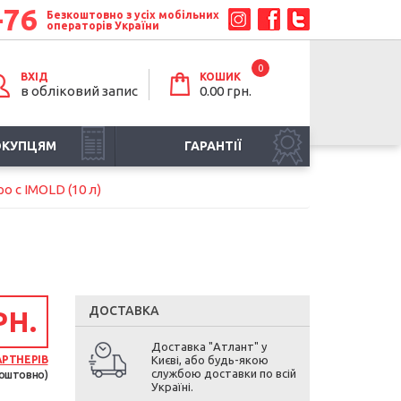
-76
Безкоштовно з усіх мобільних
операторів України
0
ВХІД
КОШИК
в обліковий запис
0.00 грн.
ОКУПЦЯМ
ГАРАНТІЇ
o с IMOLD (10 л)
ДОСТАВКА
РН.
Доставка "Атлант" у
АРТНЕРІВ
Києві, або будь-якою
службою доставки по всій
оштовно)
Україні.