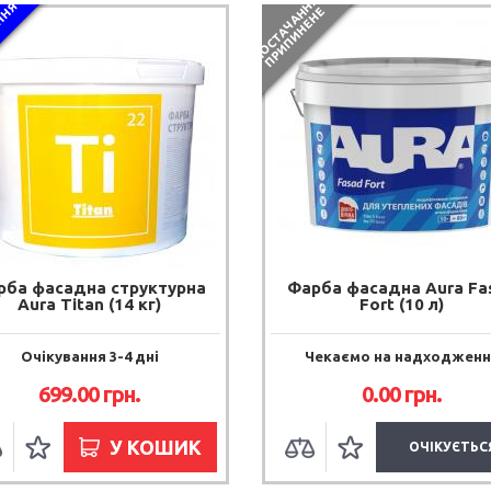
П
О
С
Т
А
Ч
А
Н
Я
П
Р
И
П
И
Н
Е
Н
Я
Н
Е
рба фасадна структурна
Фарба фасадна Aura Fa
Aura Titan (14 кг)
Fort (10 л)
Очікування 3-4 дні
Чекаємо на надходженн
699.00 грн.
0.00 грн.
У КОШИК
ОЧІКУЄТЬС