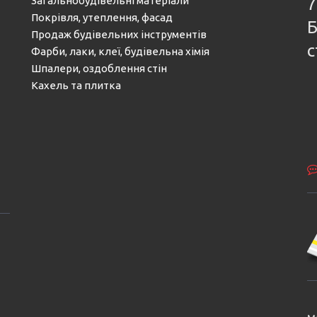
Загальнобудівельні матеріали
7
Покрівля, утеплення, фасад
Б
Продаж будівельних інструментів
с
Фарби, лаки, клеї, будівельна хімія
Шпалери, оздоблення стін
Кахель та плитка