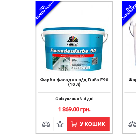
Я
П
І
Д
З
А
М
О
В
Л
Е
Н
Н
П
І
Д
З
А
М
О
В
Л
Е
Н
Н
Фарба фасадна в/д Dufa F90
Фа
(10 л)
Очікування 3-4 дні
1 869.00 грн.
У КОШИК