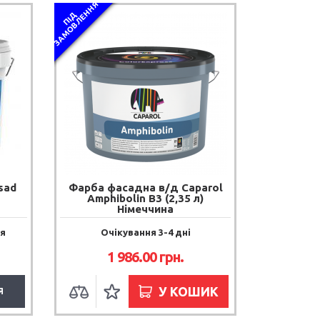
Я
П
І
Д
З
А
М
О
В
Л
Е
Н
Н
sad
Фарба фасадна в/д Caparol
Amphibolin B3 (2,35 л)
Німеччина
я
Очікування 3-4 дні
1 986.00 грн.
У КОШИК
Я