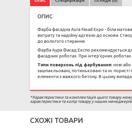
Опис
Специфікація
Огляди (0)
ОПИС
Фарба фасадна Aura Fasad Expo - біла матов
витрату та надійну адгезію до основи. Ство
до вологого стирання.
Фарба Аура Фасад Експо рекомендується д
фасадних роботах. При інтер'єрних роботах
Типи поверхонь під фарбування:
нові або
зашпакльовані, потиньковані та ін. пористі
елементи з важкого бетону. В цьому випад
*Характеристики та комплектація цього товару можут
характеристики та колір товару у наших менеджерів
СХОЖІ ТОВАРИ