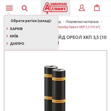
КОШИК
ВХІД
Обрати регіон (склад):
Покрівля, утеплення, фасад
Покрівельні матеріали
Руберойд
Рубероид євроруберойд Ореол ХКП 3,5 (10 м²)
ХАРКІВ
КИЇВ
РУБЕРОИД ЄВРОРУБЕРОЙД ОРЕОЛ ХКП 3,5 (10
М²)
ДНІПРО