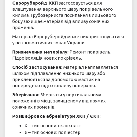
Євроруберойд ХКП
застосовується для
влаштування верхнього шару покрівельного
килима. Грубозерниста посипання з лицьового
боку захищає матеріал від впливу сонячних
променів.
Матеріал Євроруберойд може використовуватися
у всіх кліматичних зонах України.
Призначення матеріалу:
Ремонт покрівель.
Гідроізоляція нових покрівель.
Спосіб застосування:
Матеріал наплавляється
шляхом підплавлення нижнього шару або
приклеюється за допомогою мастик на
попередньо підготовлену поверхню.
Зберігання:
Зберігати у вертикальному
положенні в місці, захищеному від прямих
сонячних променів.
Розшифровка абревіатури ХКП / ЄКП:
Х – тип основи: склохолст
Є – тип основи: поліестер