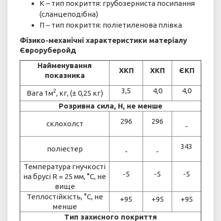
К – тип покриття: грубозерниста посипання
(сланцеподібна)
П – тип покриття: поліетиленова плівка
Фізико-механічні характеристики матеріалу
Євроруберойд
Найменування
ХКП
ХКП
ЄКП
показника
3,5
4,0
4,0
2
Вага 1м
, кг, (± 0,25 кг)
Розривна сила, Н, не менше
296
296
склохолст
-
343
поліестер
-
-
Температура гнучкості
-5
-5
-5
на брусі R = 25 мм, °С, не
вище
Теплостійкість, °С, не
+95
+95
+95
менше
Тип захисного покриття