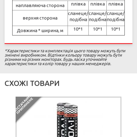
плівка
плівка
плівка
наплавляюча сторона
сланеце/
сланце/
сланце/
верхня сторона
подібна
подібна
подібна
10*1
10*1
10*1
Довжина * ширина, м
*Характеристики та комплектація цього товару можуть бути
змінені виробником. Відтінки кольору товару можуть бути
різними на різних моніторах. Будь ласка уточнюйте
характеристики та колір товару у наших менеджерів.
СХОЖІ ТОВАРИ
П
О
С
Т
А
Ч
А
Н
Я
П
Р
И
П
И
Н
Е
Н
Н
Е
АКЦІЯ