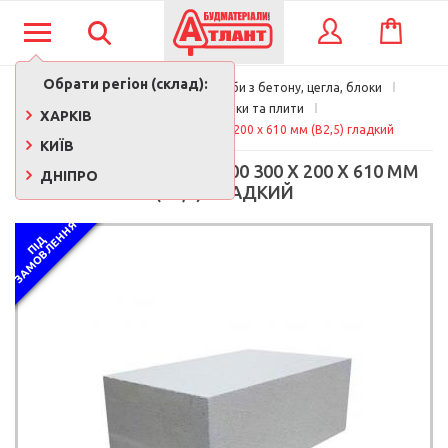
КОШИК
ВХІД
Обрати регіон (склад):
Будматеріали
Вироби з бетону, цегла, блоки
Будівельні блоки та плити
ХАРКІВ
Газобетон Aeroc D-400 300 x 200 x 610 мм (В2,5) гладкий
КИЇВ
ГАЗОБЕТОН AEROC D-400 300 X 200 X 610 ММ
ДНІПРО
(В2,5) ГЛАДКИЙ
Я
П
І
Д
З
А
М
О
В
Л
Е
Н
Н