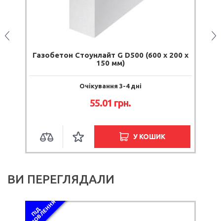
мм
Газобетон Стоунлайт G D500 (600 х 200 х
150 мм)
Очікування 3-4 дні
55.01 грн.
У КОШИК
ВИ ПЕРЕГЛЯДАЛИ
Я
П
І
Д
З
А
М
О
В
Л
Е
Н
Н