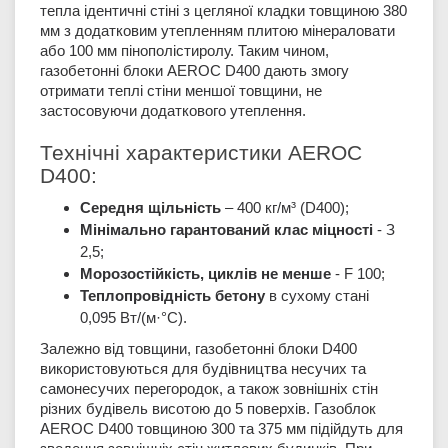
тепла ідентичні стіні з цегляної кладки товщиною 380
мм з додатковим утепленням плитою мінераловати
або 100 мм пінополістиролу. Таким чином,
газобетонні блоки AEROC D400 дають змогу
отримати теплі стіни меншої товщини, не
застосовуючи додаткового утеплення.
Технічні характеристики AEROC
D400:
Середня щільність
– 400 кг/м³ (D400);
Мінімально гарантований клас міцності
- З
2,5;
Морозостійкість, циклів не менше
- F 100;
Теплопровідність бетону
в сухому стані
0,095 Вт/(м·°С).
Залежно від товщини, газобетонні блоки D400
використовуються для будівництва несучих та
самонесучих перегородок, а також зовнішніх стін
різних будівель висотою до 5 поверхів. Газоблок
AEROC D400 товщиною 300 та 375 мм підійдуть для