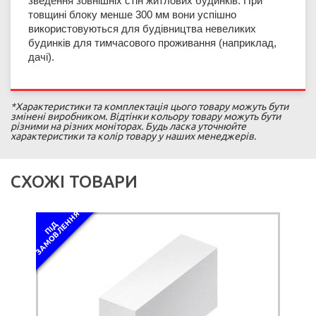
зведення зовнішніх стін житлових будинків. При
товщині блоку менше 300 мм вони успішно
використовуються для будівництва невеликих
будинків для тимчасового проживання (наприклад,
дачі).
*Характеристики та комплектація цього товару можуть бути
змінені виробником. Відтінки кольору товару можуть бути
різними на різних моніторах. Будь ласка уточнюйте
характеристики та колір товару у наших менеджерів.
СХОЖІ ТОВАРИ
Я
П
І
Д
З
А
М
О
В
Л
Е
Н
Н