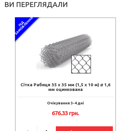
ВИ ПЕРЕГЛЯДАЛИ
Я
П
І
Д
З
А
М
О
В
Л
Е
Н
Н
Сітка Рабиця 35 х 35 мм (1,5 х 10 м) ⌀ 1,6
мм оцинкована
Очікування 3-4 дні
676.33 грн.