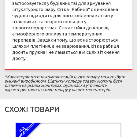
застосовується у будівництві для армування
штукатурного шару. Сітка "Рабиця" оцинкована
чудово підходить для виготовлення клітин у
пташниках, та огорожі вольєрів у
звірогосподарствах. Сітка стійка до корозії,
атмосферного впливу та температурних
перепадів. Завдяки тому, що вона створюється
шляхом плетіння, а не зварювання, сітка рабиця
досить пружна і не ламається в місцях зіткнення
дроту.
*Характеристики та комплектація цього товару можуть бути
змінені виробником. Відтінки кольору товару можуть бути
різними на різних моніторах. Будь ласка уточнюйте
характеристики та колір товару у наших менеджерів.
СХОЖІ ТОВАРИ
Я
П
І
Д
З
А
М
О
В
Л
Е
Н
Н