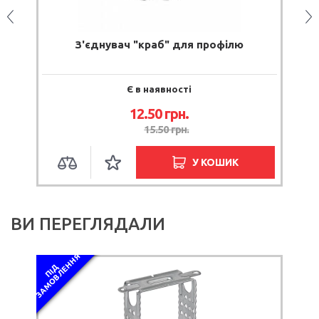
f
З'єднувач "краб" для профілю
З
Є в наявності
12.50 грн.
15.50 грн.
У КОШИК
ВИ ПЕРЕГЛЯДАЛИ
Я
П
І
Д
З
А
М
О
В
Л
Е
Н
Н