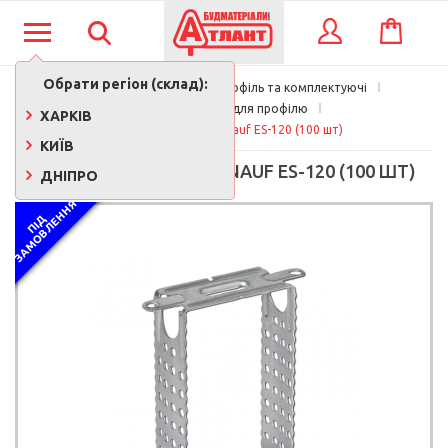
КОШИК
ВХІД
Обрати регіон (склад):
Будматеріали
Профіль та комплектуючі
Комплектуючі для профілю
ХАРКІВ
Підвіс П-подібний Knauf ES-120 (100 шт)
КИЇВ
ПІДВІС П-ПОДІБНИЙ KNAUF ES-120 (100 ШТ)
ДНІПРО
Я
П
І
Д
З
А
М
О
В
Л
Е
Н
Н