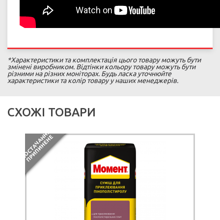
*Характеристики та комплектація цього товару можуть бути
змінені виробником. Відтінки кольору товару можуть бути
різними на різних моніторах. Будь ласка уточнюйте
характеристики та колір товару у наших менеджерів.
СХОЖІ ТОВАРИ
Я
П
І
Д
З
А
М
О
В
Л
Е
Н
Н