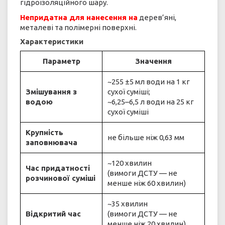
гідроізоляційного шару.
Непридатна для нанесення на
дерев’яні,
металеві та полімерні поверхні.
Характеристики
Параметр
Значення
~255 ±5 мл води на 1 кг
Змішування з
сухої суміші;
водою
~6,25–6,5 л води на 25 кг
сухої суміші
Крупність
не більше ніж 0,63 мм
заповнювача
~120 хвилин
Час придатності
(вимоги ДСТУ — не
розчинової суміші
менше ніж 60 хвилин)
~35 хвилин
Відкритий час
(вимоги ДСТУ — не
менше ніж 20 хвилин)