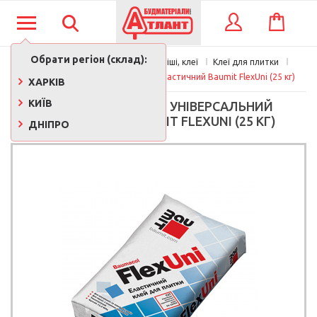
КОШИК
ВХІД
Обрати регіон (склад):
Будматеріали
Сухі суміші, клеї
Клеї для плитки
Клей для плитки універсальний еластичний Baumit FlexUni (25 кг)
ХАРКІВ
КИЇВ
КЛЕЙ ДЛЯ ПЛИТКИ УНІВЕРСАЛЬНИЙ
ЕЛАСТИЧНИЙ BAUMIT FLEXUNI (25 КГ)
ДНІПРО