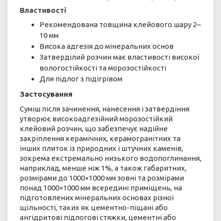
Властивості
Рекомендована товщина клейового шару 2–
10 мм
Висока адгезія до мінеральних основ
Затверділий розчин має властивості високої
вологостійкості та морозостійкості
Для підлог з підігрівом
Застосування
Суміш після зачинення, нанесення і затвердіння
утворює високоадгезійний морозостійкий
клейовий розчин, що забезпечує надійне
закріплення керамічних, керамогранітних та
інших плиток із природних і штучних каменів,
зокрема екстремально низького водопоглинання,
наприклад, менше ніж 1%, а також габаритних,
розмірами до 1000×1000 мм зовні та розмірами
понад 1000×1000 мм всередині приміщень, на
підготовлених мінеральних основах різної
щільності, таких як цементно-піщані або
ангідритові підлогові стяжки, цементні або