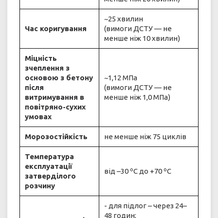
~25 хвилин
Час коригування
(вимоги ДСТУ — не
менше ніж 10 хвилин)
Міцність
зчеплення з
основою з бетону
~1,12 МПа
після
(вимоги ДСТУ — не
витримування в
менше ніж 1,0 МПа)
повітряно-сухих
умовах
Морозостійкість
не менше ніж 75 циклів
Температура
експлуатації
від –30 ºC до +70 ºC
затверділого
розчину
- для підлог – через 24–
48 годин;