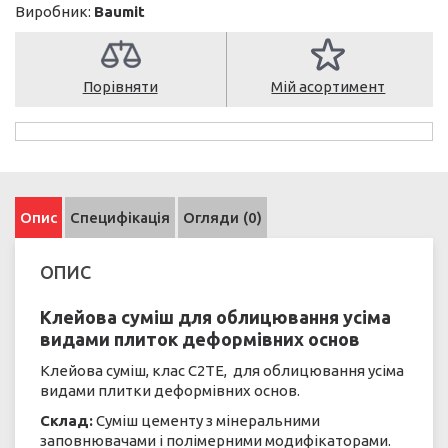
Виробник:
Baumit
Порівняти
Мій асортимент
Опис
Специфікація
Огляди (0)
ОПИС
Клейова суміш для облицювання усіма
видами плиток деформівних основ
Клейова суміш, клас C2TE, для облицювання усіма
видами плитки деформівних основ.
Склад:
Суміш цементу з мінеральними
заповнювачами і полімерними модифікаторами.