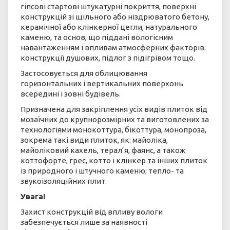
гіпсові стартові штукатурні покриття, поверхні
конструкцій зі щільного або ніздрюватого бетону,
керамічної або клінкерної цегли, натурального
каменю, та основ, що піддані вологісним
навантаженням і впливам атмосферних факторів:
конструкції душових, підлог з підігрівом тощо.
Застосовується для облицювання
горизонтальних і вертикальних поверхонь
всередині і зовні будівель.
Призначена для закріплення усіх видів плиток від
мозаїчних до крупнорозмірних та виготовлених за
технологіями монокоттура, бікоттура, монопроза,
зокрема такі види плиток, як: майоліка,
майоліковий кахель, терал‘я, фаянс, а також
коттофорте, грес, котто і клінкер та інших плиток
із природного і штучного каменю; тепло- та
звукоізоляційних плит.
Увага!
Захист конструкцій від впливу вологи
забезпечується лише за наявності