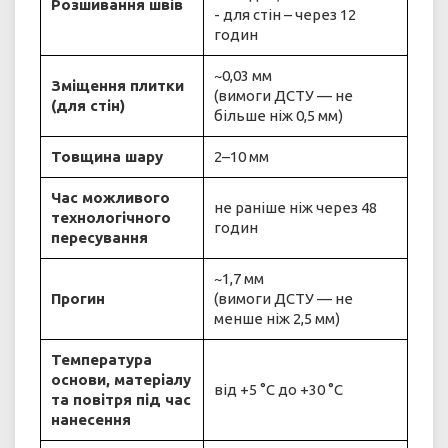
Розшивання швів
- для стін – через 12
годин
~0,03 мм
Зміщення плитки
(вимоги ДСТУ — не
(для стін)
більше ніж 0,5 мм)
Товщина шару
2–10 мм
Час можливого
не раніше ніж через 48
технологічного
годин
пересування
~1,7 мм
Прогин
(вимоги ДСТУ — не
менше ніж 2,5 мм)
Температура
основи, матеріалу
від +5 °С до +30 °С
та повітря під час
нанесення