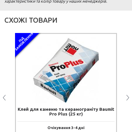
характеристики та колір товару у наших менеджерів.
СХОЖІ ТОВАРИ
рамограніту Baumit
Клей для керамічної плитки фасо
25 кг)
3-4 дні
Чекаємо на надходження