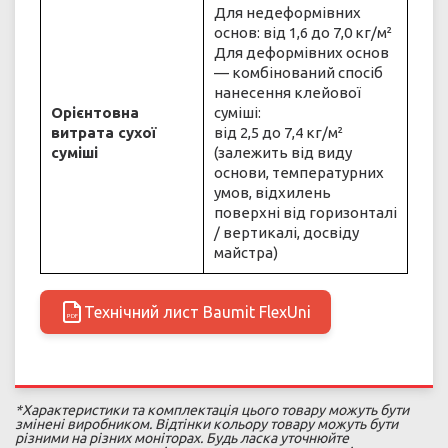
Для недеформівних
основ: від 1,6 до 7,0 кг/м²
Для деформівних основ
— комбінований спосіб
нанесення клейової
Орієнтовна
суміші:
витрата сухої
від 2,5 до 7,4 кг/м²
суміші
(залежить від виду
основи, температурних
умов, відхилень
поверхні від горизонталі
/ вертикалі, досвіду
майстра)
Технічний лист Baumit FlexUni
PDF
*Характеристики та комплектація цього товару можуть бути
змінені виробником. Відтінки кольору товару можуть бути
різними на різних моніторах. Будь ласка уточнюйте