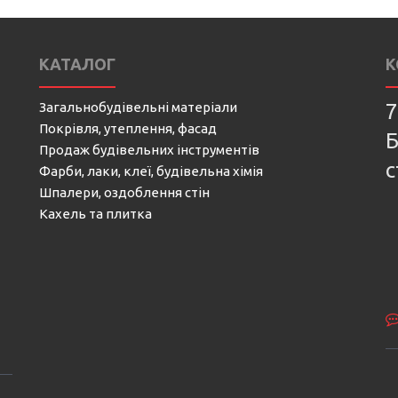
КАТАЛОГ
К
Загальнобудівельні матеріали
7
Покрівля, утеплення, фасад
Б
Продаж будівельних інструментів
с
Фарби, лаки, клеї, будівельна хімія
Шпалери, оздоблення стін
Кахель та плитка