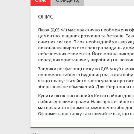
Опис
Огляди (0)
ОПИС
Пісок (0,03 м³) має практично необмежену 
цементно-піщаних розчинів та бетонів. Та
очисних систем. Пісок необхідний як шар ущ
виконання широкого спектра завдань у домаш
небезпечних елементів. Його можна викорис
перед використанням у виробництві розчині
Завдяки розфасовці піску по 0,03 м куб є м
повномасштабного будівництва, а для побут
якщо планується його застосування протягом
зберігання не обмежений. Для зберігання не
Купити пісок фасований у Києві найвигідніш
найвигіднішими цінами. Наші професійні ко
матеріали та оформити замовлення або доста
Оформить доставку та отримайте все, що по