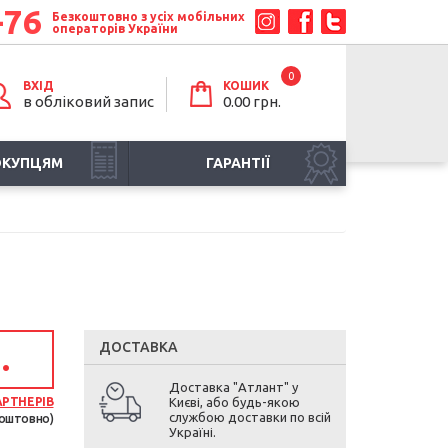
-76
Безкоштовно з усіх мобільних
операторів України
0
ВХІД
КОШИК
в обліковий запис
0.00 грн.
ОКУПЦЯМ
ГАРАНТІЇ
ДОСТАВКА
.
Доставка "Атлант" у
АРТНЕРІВ
Києві, або будь-якою
службою доставки по всій
оштовно)
Україні.