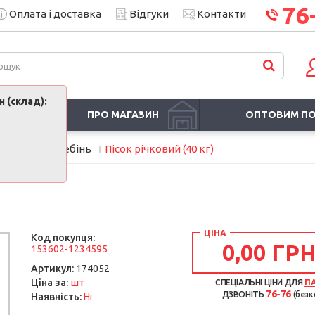
76
Оплата і доставка
Відгуки
Контакти
 (склад):
ПРО МАГАЗИН
ОПТОВИМ П
ли
Пісок, щебінь
Пісок річковий (40 кг)
ЦІНА
Код покупця:
0,00 ГРН
153602-1234595
Артикул:
174052
шт
Ціна за:
СПЕЦІАЛЬНІ ЦІНИ ДЛЯ
П
76-76
ДЗВОНІТЬ
(безк
Наявність:
Ні