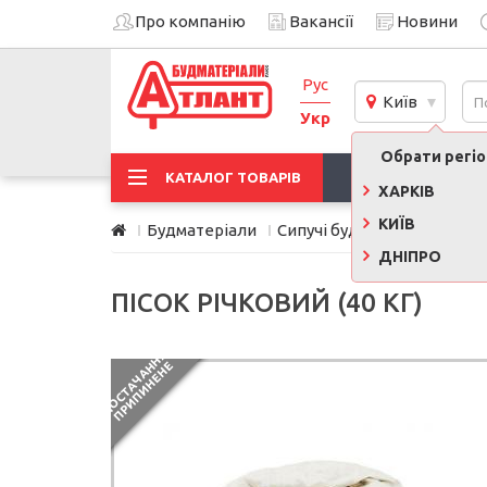
Про компанію
Вакансії
Новини
Рус
Київ
Укр
Обрати регіон
АКЦІЇ
КАТАЛОГ ТОВАРІВ
ХАРКІВ
КИЇВ
Будматеріали
Сипучі будівельні матеріа
ДНІПРО
ПІСОК РІЧКОВИЙ (40 КГ)
П
О
С
Т
А
Ч
А
Н
Я
П
Р
И
П
И
Н
Е
Н
Н
Е