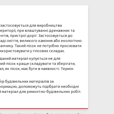
у застосовується для виробництва
риторії, при влаштуванні дренажних та
тів, пристрої доріг. Застосовується до
аді сміття, великого каміння або екологічно
анчику. Такий пісок не потрібно просіювати
икористовувати у гіпсових складах.
 даний матеріал купується не для
ий пісок краще складувати та зберігати,
 як пісок, має бути в наявності. Термін
бір будівельних матеріалів за
нформацію, допоможуть підібрати необхідні
ій матеріал для ремонтно-будівельних робіт.