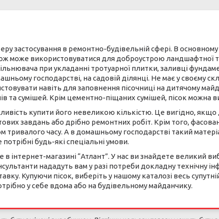
сферу застосування в ремонтно-будівельній сфері. В основном
кож може використовуватися для доброустрою ландшафтної те
ільнювача при укладанні тротуарної плитки, заливці фундамен
ньому господарстві, на садовій ділянці. Не має у своєму скл
товувати навіть для заповнення пісочниці на дитячому майд
в та сумішей. Крім цементно-піщаних сумішей, пісок можна в
ожливість купити його невеликою кількістю. Це вигідно, якщо
ових завдань або дрібно ремонтних робіт. Крім того, фасован
 тривалого часу. А в домашньому господарстві такий матеріал,
 потрібні будь-які спеціальні умови.
е в інтернет-магазині “Атлант”. У нас ви знайдете великий ви
нсультанти нададуть вам у разі потреби докладну технічну і
вку. Купуючи пісок, виберіть у нашому каталозі весь супутн
трібно у себе вдома або на будівельному майданчику.