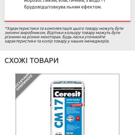
морозостійкий, еластичний, з водо - і
брудовідштовхува льним ефектом.
*Характеристики та комплектація цього товару можуть бути
змінені виробником. Відтінки кольору товару можуть бути
різними на різних моніторах. Будь ласка уточнюйте
характеристики та колір товару у наших менеджерів.
СХОЖІ ТОВАРИ
П
О
С
Т
А
Ч
А
Н
Я
П
Р
И
П
И
Н
Е
Н
Н
Е