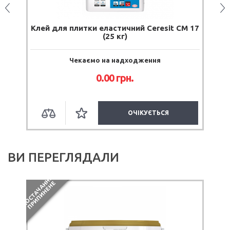
Клей для плитки еластичний Ceresit CM 17
К
(25 кг)
Чекаємо на надходження
0.00 грн.
ОЧІКУЄТЬСЯ
ВИ ПЕРЕГЛЯДАЛИ
П
О
С
Т
А
Ч
А
Н
Я
П
Р
И
П
И
Н
Е
Н
Н
Е