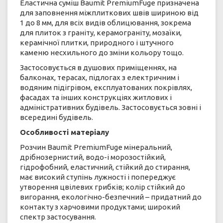
Еластична суміш Baumit PremiumFuge призначена
для заповнення міжплиткових швів шириною від
1 до 8 мм, для всіх видів облицювання, зокрема
для плиток з граніту, керамограніту, мозаїки,
керамічної плитки, природного і штучного
каменю несхильного до зміни кольору тощо.
Застосовується в душових приміщеннях, на
балконах, терасах, підлогах з електричним і
водяним підігрівом, експлуатованих покрівлях,
фасадах та інших конструкціях житлових і
адміністративних будівель. Застосовується зовні і
всередині будівель.
Особливості матеріалу
Розчин Baumit PremiumFuge мінеральний,
дрібнозернистий, водо-і морозостійкий,
гідрофобний, еластичний, стійкий до стирання,
має високий ступінь лужності і попереджує
утворення цвілевих грибків; колір стійкий до
вигорання, екологічно-безпечний – придатний до
контакту з харчовими продуктами; широкий
спектр застосування.