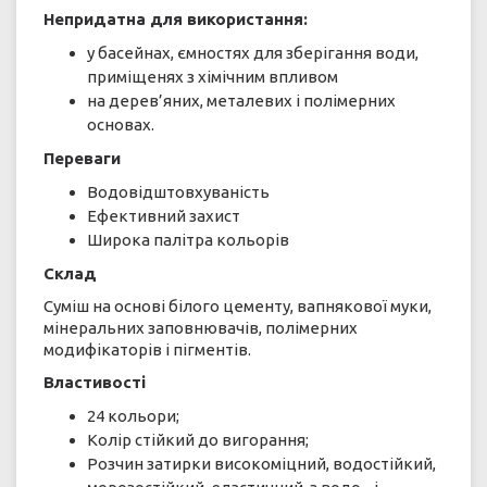
Непридатна для використання:
у басейнах, ємностях для зберігання води,
приміщенях з хімічним впливом
на дерев’яних, металевих і полімерних
основах.
Переваги
Водовідштовхуваність
Ефективний захист
Широка палітра кольорів
Склад
Суміш на основі білого цементу, вапнякової муки,
мінеральних заповнювачів, полімерних
модифікаторів і пігментів.
Властивості
24 кольори;
Колір стійкий до вигорання;
Розчин затирки високоміцний, водостійкий,