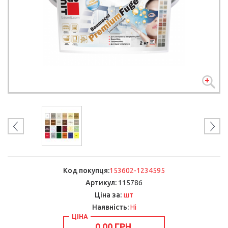
Код покупця:
153602-1234595
Артикул:
115786
шт
Ціна за:
Наявність:
Ні
ЦІНА
0,00 ГРН.