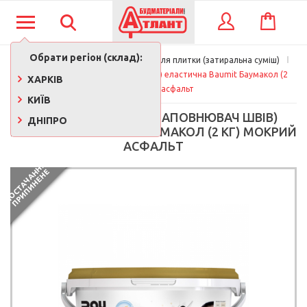
КОШИК
ВХІД
Обрати регіон (склад):
Кахель та плитка
Фуга для плитки (затиральна суміш)
Фуга для плитки (заповнювач швів) еластична Baumit Баумакол (2 
ХАРКІВ
кг) мокрий асфальт
КИЇВ
ФУГА ДЛЯ ПЛИТКИ (ЗАПОВНЮВАЧ ШВІВ)
ДНІПРО
ЕЛАСТИЧНА BAUMIT БАУМАКОЛ (2 КГ) МОКРИЙ
АСФАЛЬТ
П
О
С
Т
А
Ч
А
Н
Я
П
Р
И
П
И
Н
Е
Н
Н
Е