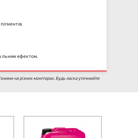
пігментів.
ва льним ефектом.
зними на різних моніторах. Будь ласка уточнюйте
П
О
С
Т
А
Ч
А
Н
Я
П
Р
И
П
И
Н
Е
Н
Н
Е