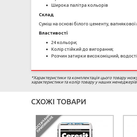
Широка палітра кольорів
Склад
Суміш на основі білого цементу, вапнякової
Властивості
24 кольори;
Колір стійкий до вигорання;
Розчин затирки високоміцний, водості
*Характеристики та комплектація цього товару можут
характеристики та колір товару у наших менеджерів
СХОЖІ ТОВАРИ
П
О
С
Т
А
Ч
А
Н
Я
П
Р
И
П
И
Н
Е
Н
Н
Е