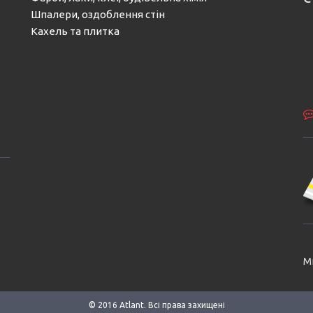
Шпалери, оздоблення стін
Кахель та плитка
М
© 2016 Аtlant. Всі права захищені