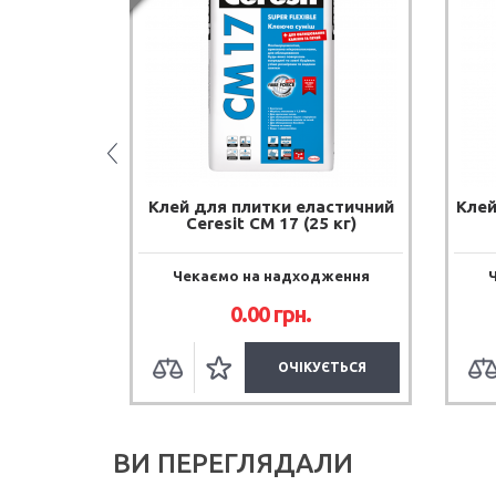
esit CM 12
Клей для плитки еластичний
Клей
Ceresit CM 17 (25 кг)
дження
Чекаємо на надходження
.
0.00 грн.
УЄТЬСЯ
ОЧІКУЄТЬСЯ
ВИ ПЕРЕГЛЯДАЛИ