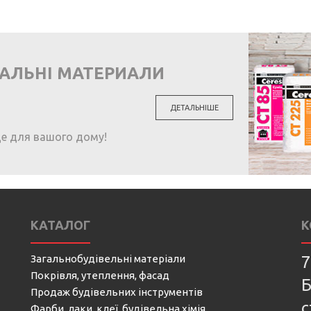
ВАЛЬНІ МАТЕРИАЛИ
ДЕТАЛЬНІШЕ
ще для вашого дому!
КАТАЛОГ
К
Загальнобудівельні матеріали
7
Покрівля, утеплення, фасад
Б
Продаж будівельних інструментів
с
Фарби, лаки, клеї, будівельна хімія