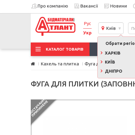
Про компанію
Вакансії
Новини
Рус
Київ
Укр
Обрати регіон
АКЦІЇ
КАТАЛОГ ТОВАРІВ
ХАРКІВ
КИЇВ
Кахель та плитка
Фуга для плитки (зати
ДНІПРО
ФУГА ДЛЯ ПЛИТКИ (ЗАПОВН
П
О
С
Т
А
Ч
А
Н
Я
П
Р
И
П
И
Н
Е
Н
Н
Е