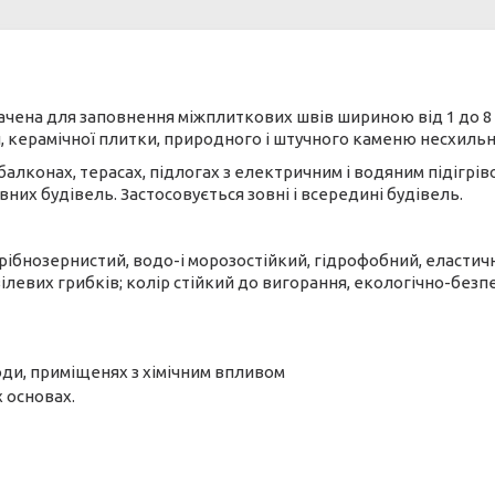
чена для заповнення міжплиткових швів шириною від 1 до 8 
ки, керамічної плитки, природного і штучного каменю несхиль
алконах, терасах, підлогах з електричним і водяним підігрів
вних будівель. Застосовується зовні і всередині будівель.
ібнозернистий, водо-і морозостійкий, гідрофобний, еластичн
ілевих грибків; колір стійкий до вигорання, екологічно-без
оди, приміщенях з хімічним впливом
 основах.