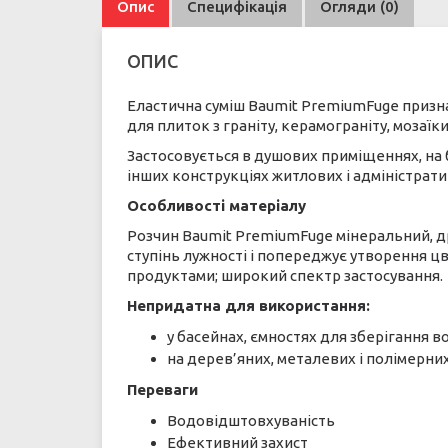
Опис
Специфікація
Огляди (0)
ОПИС
Еластична суміш Baumit PremiumFuge призна
для плиток з граніту, керамограніту, мозаї
Застосовується в душових приміщеннях, на б
інших конструкціях житлових і адміністрати
Особливості матеріалу
Розчин Baumit PremiumFuge мінеральний, др
ступінь лужності і попереджує утворення цв
продуктами; широкий спектр застосування.
Непридатна для використання:
у басейнах, ємностях для зберігання в
на дерев’яних, металевих і полімерних
Переваги
Водовідштовхуваність
Ефективний захист