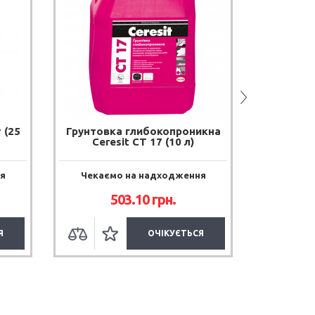
 (25
Грунтовка глибокопроникна
Клей для
Ceresit CT 17 (10 л)
М
я
Чекаємо на надходження
Чекає
503.10 грн.
Я
ОЧІКУЄТЬСЯ