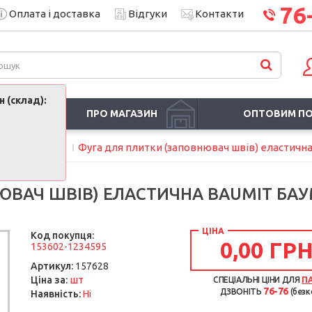
76
Оплата і доставка
Відгуки
Контакти
 (склад):
ПРО МАГАЗИН
ОПТОВИМ П
ральна суміш)
Фуга для плитки (заповнювач швів) еластична
ЮВАЧ ШВІВ) ЕЛАСТИЧНА BAUMIT БАУ
ЦІНА
Код покупця:
0,00 ГРН
153602-1234595
Артикул:
157628
шт
Ціна за:
СПЕЦІАЛЬНІ ЦІНИ ДЛЯ
П
76-76
ДЗВОНІТЬ
(безк
Наявність:
Ні