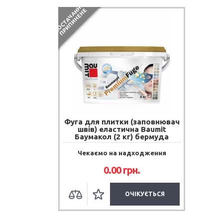
П
О
С
Т
А
Ч
А
Н
Я
П
Р
И
П
И
Н
Е
Н
Н
Е
Фуга для плитки (заповнювач
швів) еластична Baumit
Баумакол (2 кг) бермуда
Чекаємо на надходження
0.00 грн.
ОЧІКУЄТЬСЯ