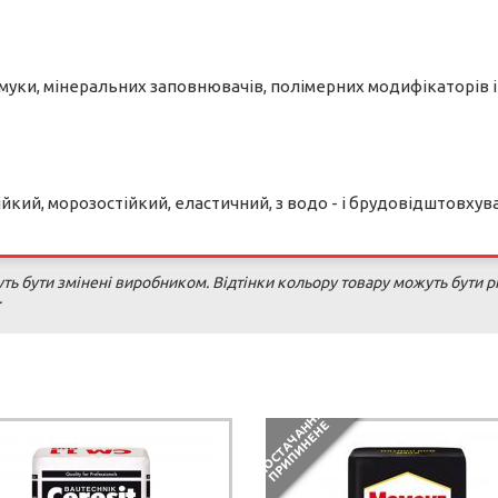
 муки, мінеральних заповнювачів, полімерних модифікаторів і 
йкий, морозостійкий, еластичний, з водо - і брудовідштовху
ь бути змінені виробником. Відтінки кольору товару можуть бути рі
.
П
О
С
Т
А
Ч
А
Н
Я
П
Р
И
П
И
Н
Е
Н
Н
Е