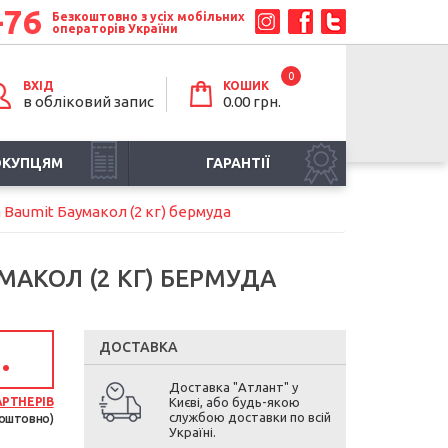
-76
Безкоштовно з усіх мобільних
операторів України
0
ВХІД
КОШИК
в обліковий запис
0.00 грн.
ОКУПЦЯМ
ГАРАНТІЇ
 Baumit Баумакол (2 кг) бермуда
МАКОЛ (2 КГ) БЕРМУДА
ДОСТАВКА
.
Доставка "Атлант" у
АРТНЕРІВ
Києві, або будь-якою
службою доставки по всій
оштовно)
Україні.