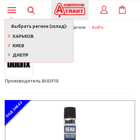
КОРЗИНА
ВХОД
Выбрать регион (склад):
Главная
Производители
Budfix
BUDFIX
ХАРЬКОВ
КИЕВ
ДНЕПР
Производитель
BUDFIX
ПОД ЗАКАЗ