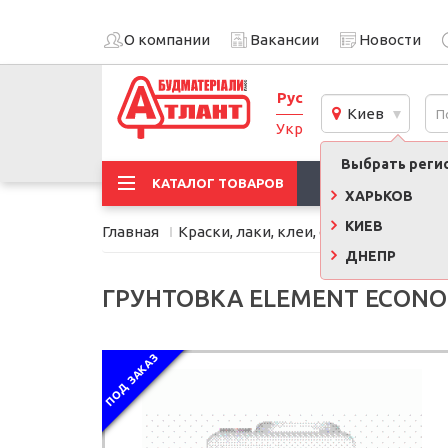
О компании
Вакансии
Новости
Рус
Киев
Укр
Выбрать регио
АКЦИИ
КАТАЛОГ ТОВАРОВ
ХАРЬКОВ
КИЕВ
Главная
Краски, лаки, клеи, строительная хи
ДНЕПР
ГРУНТОВКА ELEMENT ECONOM
ПОД ЗАКАЗ