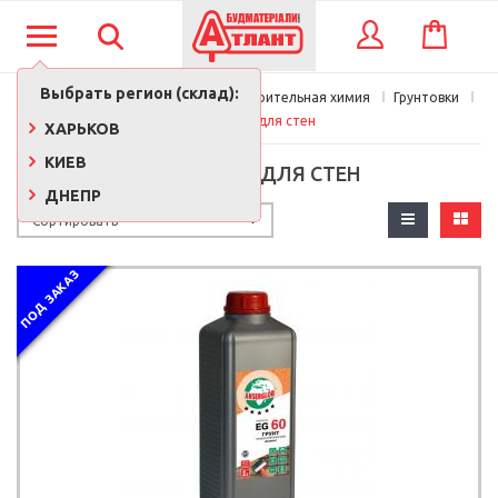
КОРЗИНА
ВХОД
Выбрать регион (склад):
Главная
Краски, лаки, клеи, строительная химия
Грунтовки
Грунтовки для стен
ХАРЬКОВ
КИЕВ
ГРУНТОВКИ ДЛЯ СТЕН
ДНЕПР
ПОД ЗАКАЗ