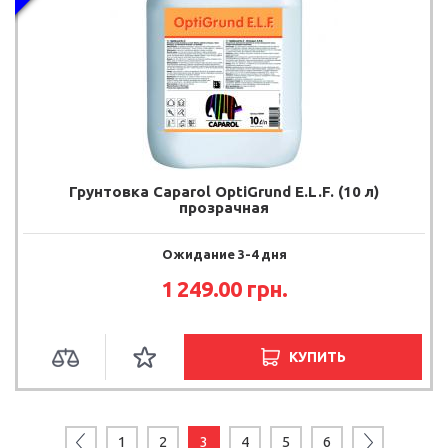
Грунтовка Caparol OptiGrund E.L.F. (10 л)
прозрачная
Ожидание 3-4 дня
1 249.00 грн.
КУПИТЬ
1
2
3
4
5
6