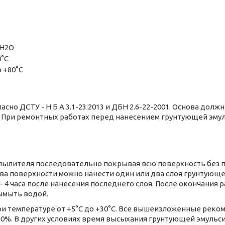
µН2О
0°С
о +80°С
но ДСТУ - Н Б А.3.1-23:2013 и ДБН 2.6-22-2001. Основа долж
. При ремонтных работах перед нанесением грунтующей эму
спылителя последовательно покрывая всю поверхность без п
тва поверхности можно нанести один или два слоя грунтующе
- 4 часа после нанесения последнего слоя. После окончания
ымыть водой.
и температуре от +5°С до +30°С. Все вышеизложенные рек
60%. В других условиях время высыхания грунтующей эмульс