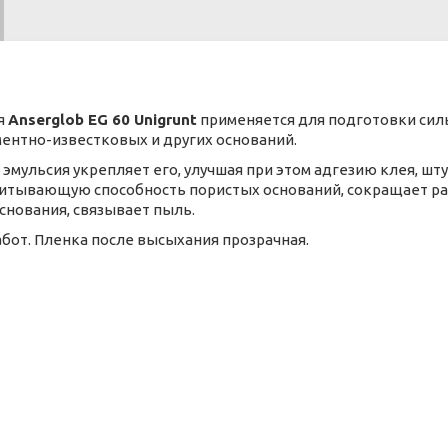
я
Anserglob EG 60 Unigrunt
применяется для подготовки си
ментно-известковых и других оснований.
эмульсия укрепляет его, улучшая при этом адгезию клея, шту
тывающую способность пористых оснований, сокращает рас
нования, связывает пыль.
бот. Пленка после высыхания прозрачная.