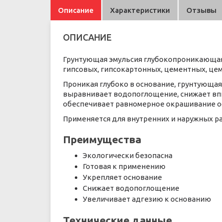
Описание
Характеристики
Отзывы
ОПИСАНИЕ
Грунтующая эмульсия глубокопроникающа
гипсовых, гипсокартонных, цементных, це
Проникая глубоко в основание, грунтующая 
выравнивает водопоглощение, снижает впи
обеспечивает равномерное окрашивание ос
Применяется для внутренних и наружных ра
Преимущества
Экологически безопасна
Готовая к применению
Укрепляет основание
Снижает водопоглощение
Увеличивает адгезию к основанию
Технические данные